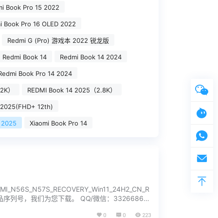
i Book Pro 15 2022
i Book Pro 16 OLED 2022
Redmi G (Pro) 游戏本 2022 锐龙版
Redmi Book 14
Redmi Book 14 2024
Redmi Book Pro 14 2024
.2K）
REDMI Book 14 2025（2.8K）
 2025(FHD+ 12th)
 2025
Xiaomi Book Pro 14
MI_N56S_N57S_RECOVERY_Win11_24H2_CN_R
产品序列号，我们为您下载。 QQ/微信：33266866
0
0
223