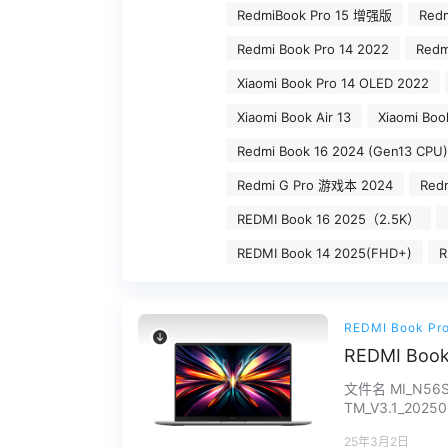
RedmiBook Pro 15 增强版
Red
Redmi Book Pro 14 2022
Redm
Xiaomi Book Pro 14 OLED 2022
Xiaomi Book Air 13
Xiaomi Bo
Redmi Book 16 2024 (Gen13 CPU)
Redmi G Pro 游戏本 2024
Red
REDMI Book 16 2025（2.5K）
REDMI Book 14 2025(FHD+)
R
REDMI Book Pro
REDMI Bo
文件名 MI_N56S_
TM_V3.1_2
60 服务热线：151
25年3月2日