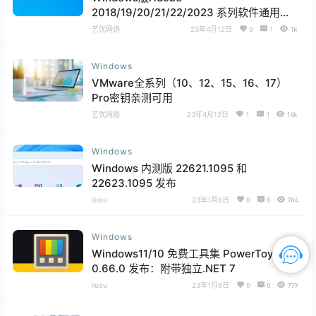
2018/19/20/21/22/2023 系列软件通用安
装教程
艺优网络
23年4月12日
0
1
1k
Windows
VMware全系列（10、12、15、16、17）
Pro密钥亲测可用
艺优网络
23年4月12日
1
1
14k
Windows
Windows 内测版 22621.1095 和
22623.1095 发布
liueu
23年1月6日
0
0
704
Windows
Windows11/10 免费工具集 PowerToys
0.66.0 发布：附带独立.NET 7
liueu
23年1月6日
0
0
779