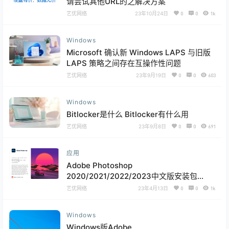
请尝试其他URL的之解决方案
艺优网络
23年10月24日
0
0
1k
Windows
Microsoft 确认新 Windows LAPS 与旧版
LAPS 策略之间存在互操作性问题
艺优网络
23年9月19日
0
0
603
Windows
Bitlocker是什么 Bitlocker有什么用
艺优网络
23年9月8日
0
0
691
应用
Adobe Photoshop
2020/2021/2022/2023中文版安装包
Win/Mac下载
艺优网络
23年4月13日
0
0
1k
Windows
Windows版Adobe