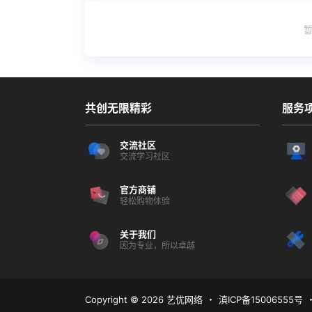
共创无限精彩
服务
交流社区
交流学习社区
官方商铺
轻松购物体验
关于我们
因为专业，所以卓越
Copyright © 2026
艺优网络
・
滇ICP备15006555号