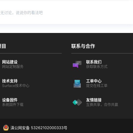
暂无讨论，说说你的看法吧
项目
联系与合作
网站建设
联系我们
网站定制服务
获取联系方式
技术支持
工单中心
Surface技术中心
提交在线工单
设备固件
友情链接
系统固件下载
互换共享，合作共赢
・
滇公网安备 53262102000333号