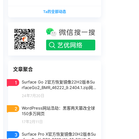
版本
1740375.zip网盘下载
SurfaceLaptopStudio_BMR_12010_2026.402.11
Ta的全部动态
740375.zip网盘下载
文章聚合
1
Surface Go 2官方恢复镜像22H2版本Su
rfaceGo2_BMR_46222_9.2404.1.zip网
盘下载
24年7月20日
2
WordPress网站浩劫：黑客两天篡改全球
150多万网页
17年2月11日
3
Surface Pro X官方恢复镜像20H2版本Su