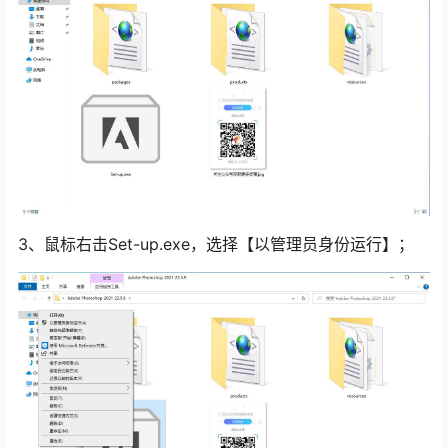
3、鼠标右击Set-up.exe，选择【以管理员身份运行】；