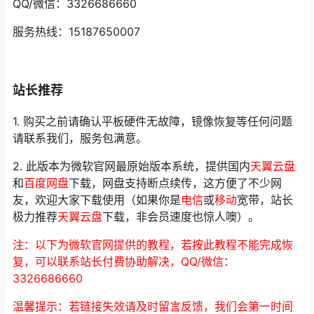
QQ/微信：3326686660
服务热线：15187650007
站长推荐
1. 购买之前请确认平板硬件无故障，镜像恢复等任何问题
请联系我们，服务包满意。
2. 此版本为微软官网最原始版本系统，提供国内
天翼云盘
和
百度网盘
下载，网盘支持断点续传，这方便了不少网
友，欢迎大家下载使用（如果你是
电信
或
移动
宽带，站长
极力推荐
天翼云盘
下载，非会员速度也惊人噢）。
注：以下为微软官网提供的教程，若按此教程不能完成恢
复，可以联系站长付费协助解决，QQ/微信：
3326686660
温馨提示：若链接失效请及时留言反馈，我们会第一时间