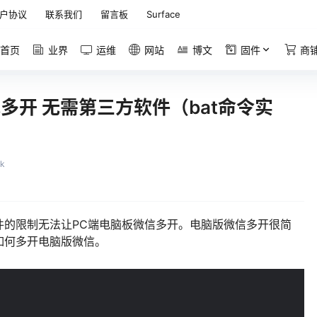
户协议
联系我们
留言板
Surface
首页
业界
运维
网站
博文
固件
商
现多开 无需第三方软件（bat命令实
7k
件的限制无法让PC端电脑板微信多开。电脑版微信多开很简
如何多开电脑版微信。