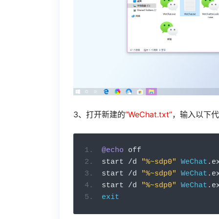
3、打开新建的
“WeChat.txt”
，输入以下代
@echo
 off
start 
/
d 
"%~sdp0"
WeChat
.
e
start 
/
d 
"%~sdp0"
WeChat
.
e
start 
/
d 
"%~sdp0"
WeChat
.
e
exit