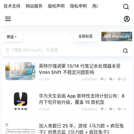
技术支持
网站服务
版权声明
隐私申明
用户协议
联系我们
全部标签
微软 Microsoft
筛选
英特尔强调第 13/14 代笔记本处理器未受
Vmin Shift 不稳定问题影响
Y12436
24年9月9日
0
0
322
华为天生会画 App 新特性支持计划公布：8
月下旬开始升级，覆盖 15 款机型
Y12436
24年8月6日
0
0
110
加入育碧已 25 年，游戏《马力欧 + 疯狂兔
子》创意总监《马力欧 + 疯狂兔子》