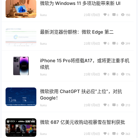
微软为 Windows 11 多项功能带来新 UI
liueu
23年1月6日
0
0
150
最新浏览器份额榜：微软 Edge 第二
liueu
23年1月6日
0
0
399
iPhone 15 Pro将搭载A17，或将更注重手机
续航
liueu
23年1月6日
0
0
174
微软欲用 ChatGPT 扶必应“上位”，对抗
Google！
liueu
23年1月6日
0
0
213
微软 687 亿美元收购动视暴雪在智利获批
liueu
23年1月6日
0
0
363