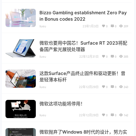
Bizzo Gambling establishment Zero Pay
in Bonus codes 2022
liueu
23年1月3日
0
0
209
微软也要用中国芯！Surface RT 2023将配
备国产紫光展锐处理器
liueu
22年12月31日
0
0
305
这款Surface产品终止固件和驱动更新！曾
是轻薄本标杆
liueu
22年12月29日
0
0
243
微软这项功能将停用！
liueu
22年12月29日
0
0
142
微软抛弃了Windows 8时代的设计，努力实