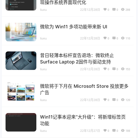
现操作系统界面现代化
liueu
22年12月28日
0
0
288
微软为 Win11 多项功能带来新 UI
liueu
22年12月28日
0
0
110
昔日轻薄本标杆宣告退场：微软终止
Surface Laptop 2固件与驱动支持
liueu
22年12月28日
0
0
153
微软将于下月在 Microsoft Store 投放更多
广告
liueu
22年12月28日
0
0
120
Win11记事本迎来“大升级”：将新增标签页
功能
liueu
22年12月27日
0
0
188