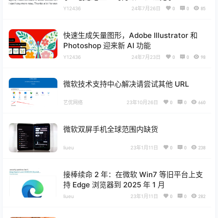
Y12436
24年7月26日
0
0
85
快速生成矢量图形，Adobe Illustrator 和
Photoshop 迎来新 AI 功能
Y12436
24年7月23日
0
0
98
微软技术支持中心解决请尝试其他 URL
艺优网络
23年10月26日
0
0
660
微软双屏手机全球范围内缺货
liueu
23年1月11日
0
0
238
接棒续命 2 年：在微软 Win7 等旧平台上支
持 Edge 浏览器到 2025 年 1 月
liueu
23年1月11日
0
0
282