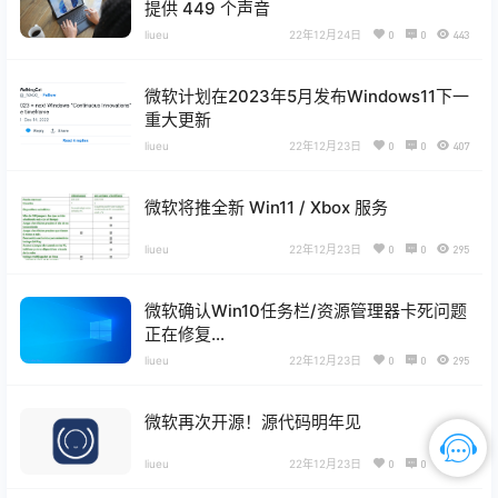
提供 449 个声音
liueu
22年12月24日
0
0
443
微软计划在2023年5月发布Windows11下一
重大更新
liueu
22年12月23日
0
0
407
微软将推全新 Win11 / Xbox 服务
liueu
22年12月23日
0
0
295
微软确认Win10任务栏/资源管理器卡死问题
正在修复…
liueu
22年12月23日
0
0
295
微软再次开源！源代码明年见
liueu
22年12月23日
0
0
308