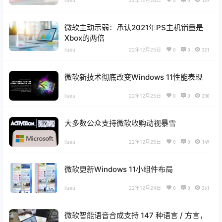
22年12月26日
0
0
139
微软主动示弱：承认2021年PS主机销量是
Xbox的两倍
liueu
22年12月25日
0
0
321
微软新技术彻底改变Windows 11性能表现
liueu
22年12月25日
0
0
200
大多数公众支持微软收购动视暴雪
liueu
22年12月25日
0
0
149
微软更新Windows 11小组件布局
liueu
22年12月24日
0
0
361
微软智能语音合成支持 147 种语言 / 方言，