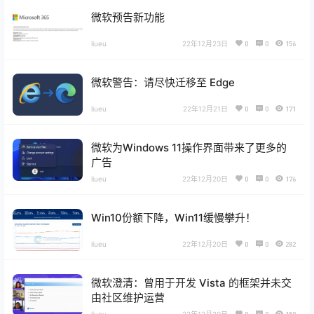
微软预告新功能
liueu
22年12月23日
0
0
156
微软警告：请尽快迁移至 Edge
liueu
22年12月21日
0
0
171
微软为Windows 11操作界面带来了更多的
广告
liueu
22年12月20日
0
0
176
Win10份额下降，Win11缓慢攀升！
liueu
22年12月20日
0
0
282
微软澄清：曾用于开发 Vista 的框架并未交
由社区维护运营
liueu