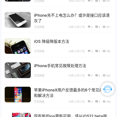
艺优网络
19年12月17日
0
0
821
iPhone充不上电怎么办？或许是接口应该清
灰了
艺优网络
19年12月17日
0
0
871
iOS 降级降版本方法
艺优网络
19年12月17日
0
0
985
iPhone手机常见故障处理方法
艺优网络
19年12月17日
0
0
849
苹果iPhoneX用户反馈最多的6个常见问题
和解决方法
艺优网络
19年12月17日
0
0
958
现有新的ios更新可用，请从iOS12 beta版