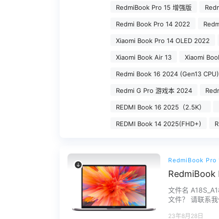
RedmiBook Pro 15 增强版
Red
Redmi Book Pro 14 2022
Redm
Xiaomi Book Pro 14 OLED 2022
Xiaomi Book Air 13
Xiaomi Bo
Redmi Book 16 2024 (Gen13 CPU)
Redmi G Pro 游戏本 2024
Red
REDMI Book 16 2025（2.5K）
REDMI Book 14 2025(FHD+)
R
RedmiBook Pr
RedmiBo
文件名 A18S_A18
文件？ 请联系我们
购买之前请确认电…
23年8月28日