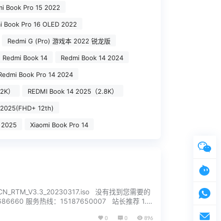
i Book Pro 15 2022
i Book Pro 16 OLED 2022
Redmi G (Pro) 游戏本 2022 锐龙版
Redmi Book 14
Redmi Book 14 2024
Redmi Book Pro 14 2024
.2K）
REDMI Book 14 2025（2.8K）
 2025(FHD+ 12th)
 2025
Xiaomi Book Pro 14
2H2_CN_RTM_V3.3_20230317.iso 没有找到您需要的
60 服务热线：15187650007 站长推荐 1.
0
0
896