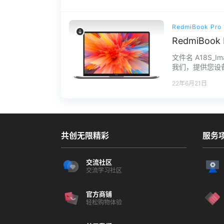
RedmiBook Pr
RedmiBo
文件名 A18S_Ima
我们，提供您设备上
认电脑硬件无故障
22年6月21日
共创无限精彩
服务
交流社区
交流学习社区
官方商铺
轻松购物体验