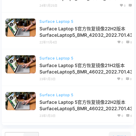
网盘下载
24年1月25日
0
0
Surface Laptop 5
Surface Laptop 5官方恢复镜像22H2版本
SurfaceLaptop5_BMR_42032_2022.701.434.
网盘下载
22年11月4日
0
0
Surface Laptop 5
Surface Laptop 5官方恢复镜像21H2版本
SurfaceLaptop5_BMR_46022_2022.701.435.
网盘下载
23年1月3日
0
0
Surface Laptop 5
Surface Laptop 5官方恢复镜像22H2版本
SurfaceLaptop5_BMR_46022_2022.701.434.
网盘下载
23年1月3日
0
0