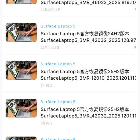
SurfaceLaptop5_BMR_46022_2025.819.108
网盘下载
25年12月16日
Surface Laptop 5
Surface Laptop 5官方恢复镜像24H2版本
SurfaceLaptop5_BMR_42032_2025.128.973
网盘下载
25年4月28日
0
Surface Laptop 5
Surface Laptop 5官方恢复镜像25H2版本
SurfaceLaptop5_BMR_12010_2025.1201.1130
网盘下载
3月16日
Surface Laptop 5
Surface Laptop 5官方恢复镜像25H2版本
SurfaceLaptop5_BMR_42032_2025.1201.113
网盘下载
3月16日
Surface Laptop 5