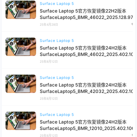
Surface Laptop 5
Surface Laptop 5官方恢复镜像22H2版本
SurfaceLaptop5_BMR_46022_2025.128.973
网盘下载
25年4月28日
0
Surface Laptop 5
Surface Laptop 5官方恢复镜像24H2版本
SurfaceLaptop5_BMR_46022_2025.402.100
网盘下载
25年8月12日
Surface Laptop 5
Surface Laptop 5官方恢复镜像24H2版本
SurfaceLaptop5_BMR_42032_2025.402.100
网盘下载
25年8月12日
Surface Laptop 5
Surface Laptop 5官方恢复镜像24H2版本
SurfaceLaptop5_BMR_12010_2025.402.1009
网盘下载
25年8月12日