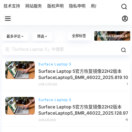
技术支持
网站服务
版权声明
隐私申明
用户协议
联系我们
全部标签
Surface Laptop 5
最多评论
筛选
Surface Laptop 5
Surface Laptop 5官方恢复镜像22H2版本
SurfaceLaptop5_BMR_46022_2025.819.108
网盘下载
25年12月16日
0
Surface Laptop 5
Surface Laptop 5官方恢复镜像22H2版本
SurfaceLaptop5_BMR_46022_2025.128.973
网盘下载
25年4月28日
0