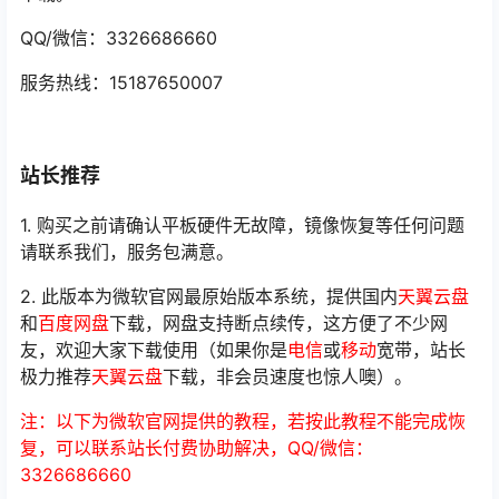
QQ/微信：3326686660
服务热线：15187650007
站长推荐
1. 购买之前请确认平板硬件无故障，镜像恢复等任何问题
请联系我们，服务包满意。
2. 此版本为微软官网最原始版本系统，提供国内
天翼云盘
和
百度网盘
下载，网盘支持断点续传，这方便了不少网
友，欢迎大家下载使用（如果你是
电信
或
移动
宽带，站长
极力推荐
天翼云盘
下载，非会员速度也惊人噢）。
注：以下为微软官网提供的教程，若按此教程不能完成恢
复，可以联系站长付费协助解决，QQ/微信：
3326686660