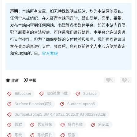
声明：
本站所有文章，如无特殊说明或标注，均为本站原创发布。
任何个人或组织，在未征得本站同意时，禁止复制、盗用、采集、
发布本站内容到任何网站、书籍等各类媒体平台。如若本站内容侵
犯了原著者的合法权益，可联系我们进行处理。本平台允许游客进
行支付操作，但为了确保更好的支付体验和服务，我们强烈建议游
客在登录后再进行支付。登录后，您可以前往个人中心方便地查询
和管理您的订单。
官方客服
0
0
收藏
举报
BitLocker
ISO镜像下载
Surface
Surface Bitlocker解锁
SurfaceLaptop5
SurfaceLaptop5_BMR_46022_2025.819.10822993.zip
微软
恢复镜像
操作系统
笔记本
系统
系统固件
镜像