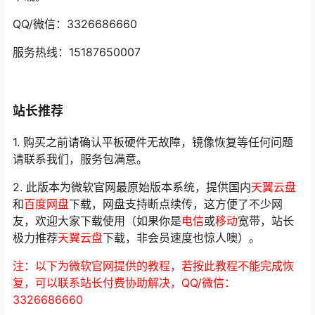
QQ/微信：3326686660
服务热线：15187650007
站长推荐
1. 购买之前请确认平板硬件无故障，镜像恢复等任何问题
请联系我们，服务包满意。
2. 此版本为微软官网最原始版本系统，提供国内
天翼云盘
和
百度网盘
下载，网盘支持断点续传，这方便了不少网
友，欢迎大家下载使用（如果你是
电信
或
移动
宽带，站长
极力推荐
天翼云盘
下载，非会员速度也惊人噢）。
注：以下为微软官网提供的教程，若按此教程不能完成恢
复，可以联系站长付费协助解决，QQ/微信：
3326686660