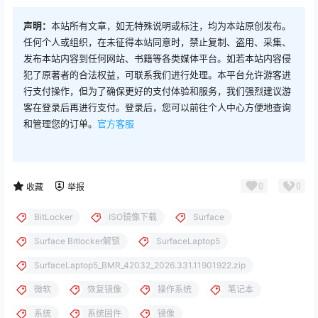
声明：
本站所有文章，如无特殊说明或标注，均为本站原创发布。
任何个人或组织，在未征得本站同意时，禁止复制、盗用、采集、
发布本站内容到任何网站、书籍等各类媒体平台。如若本站内容侵
犯了原著者的合法权益，可联系我们进行处理。本平台允许游客进
行支付操作，但为了确保更好的支付体验和服务，我们强烈建议游
客在登录后再进行支付。登录后，您可以前往个人中心方便地查询
和管理您的订单。
官方客服
0
0
收藏
举报
BitLocker
ISO镜像下载
Surface
Surface Bitlocker解锁
SurfaceLaptop5
SurfaceLaptop5_BMR_42032_2026.331.11901922.zip
微软
恢复镜像
操作系统
笔记本
系统
系统固件
镜像