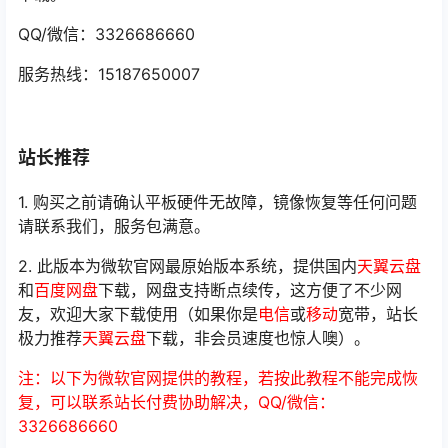
QQ/微信：3326686660
服务热线：15187650007
站长推荐
1. 购买之前请确认平板硬件无故障，镜像恢复等任何问题
请联系我们，服务包满意。
2. 此版本为微软官网最原始版本系统，提供国内
天翼云盘
和
百度网盘
下载，网盘支持断点续传，这方便了不少网
友，欢迎大家下载使用（如果你是
电信
或
移动
宽带，站长
极力推荐
天翼云盘
下载，非会员速度也惊人噢）。
注：以下为微软官网提供的教程，若按此教程不能完成恢
复，可以联系站长付费协助解决，QQ/微信：
3326686660