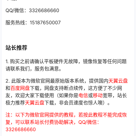
QQ/微信：3326686660
服务热线：15187650007
站长推荐
1. 购买之前请确认平板硬件无故障，镜像恢复等任何问题
请联系我们，服务包满意。
2. 此版本为微软官网最原始版本系统，提供国内
天翼云盘
和
百度网盘
下载，网盘支持断点续传，这方便了不少网
友，欢迎大家下载使用（如果你是
电信
或
移动
宽带，站长
极力推荐
天翼云盘
下载，非会员速度也惊人噢）。
注：以下为微软官网提供的教程，若按此教程不能完成恢
复，可以联系站长付费协助解决，QQ/微信：
3326686660