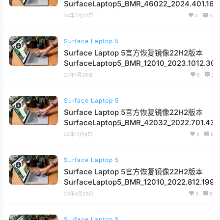
SurfaceLaptop5_BMR_46022_2024.401.162.
网盘下载
24年7月22日
0
0
Surface Laptop 5
Surface Laptop 5官方恢复镜像22H2版本
SurfaceLaptop5_BMR_12010_2023.1012.304
网盘下载
24年1月25日
0
0
Surface Laptop 5
Surface Laptop 5官方恢复镜像22H2版本
SurfaceLaptop5_BMR_42032_2022.701.434.
网盘下载
22年11月4日
0
0
Surface Laptop 5
Surface Laptop 5官方恢复镜像22H2版本
SurfaceLaptop5_BMR_12010_2022.812.1998.
网盘下载
23年4月23日
0
0
Surface Laptop 5