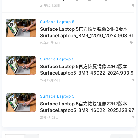
网盘下载
24年12月25日
0
Surface Laptop 5
Surface Laptop 5官方恢复镜像24H2版本
SurfaceLaptop5_BMR_12010_2024.903.9187
网盘下载
24年12月25日
0
Surface Laptop 5
Surface Laptop 5官方恢复镜像22H2版本
SurfaceLaptop5_BMR_46022_2024.903.917
网盘下载
24年12月25日
0
Surface Laptop 5
Surface Laptop 5官方恢复镜像22H2版本
SurfaceLaptop5_BMR_46022_2025.128.973
网盘下载
25年4月28日
0