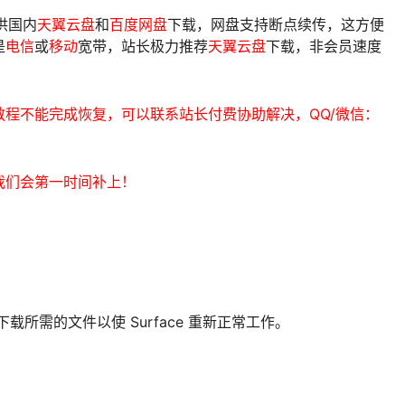
供国内
天翼云盘
和
百度网盘
下载，网盘支持断点续传，这方便
是
电信
或
移动
宽带，站长极力推荐
天翼云盘
下载，非会员速度
程不能完成恢复，可以联系站长付费协助解决，QQ/微信：
我们会第一时间补上！
下载所需的文件以使 Surface 重新正常工作。