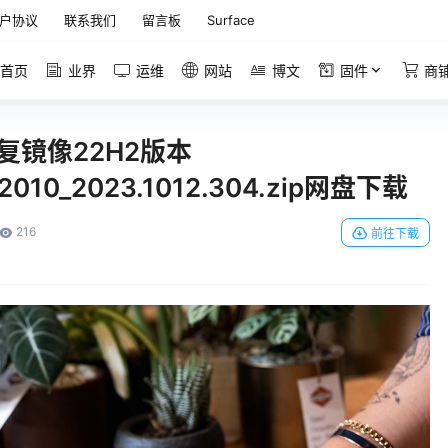
户协议
联系我们
留言板
Surface
首页
业界
运维
网站
博文
固件
商
方恢复镜像22H2版本
12010_2023.1012.304.zip网盘下载
216
前往下载