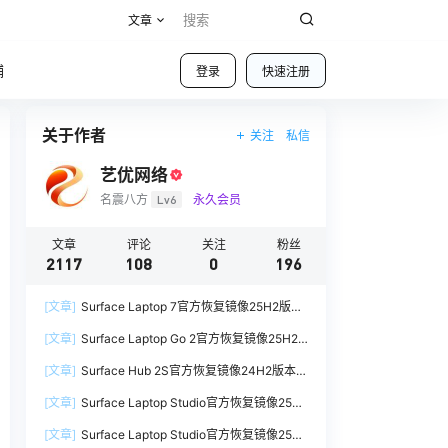
文章
铺
登录
快速注册
关于作者
关注
私信
艺优网络
名震八方
Lv6
永久会员
文章
评论
关注
粉丝
2117
108
0
196
[文章]
Surface Laptop 7官方恢复镜像25H2版本
SurfaceLaptop7_BMR_12010_2025.1009.12069
[文章]
Surface Laptop Go 2官方恢复镜像25H2
254.zip网盘下载
版本
[文章]
Surface Hub 2S官方恢复镜像24H2版本
SurfaceLaptopGo2_BMR_42032_2026.507.118
SurfaceHub3_BMR_155000_2026.420.1187014
98505.zip网盘下载
[文章]
Surface Laptop Studio官方恢复镜像25H2
7.zip网盘下载
版本
[文章]
Surface Laptop Studio官方恢复镜像25H2
SurfaceLaptopStudio_BMR_42032_2026.402.1