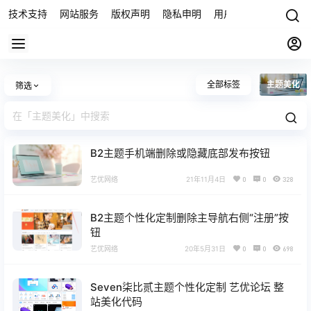
技术支持
网站服务
版权声明
隐私申明
用户协议
联系我们
全部标签
主题美化
筛选
B2主题手机端删除或隐藏底部发布按钮
艺优网络
21年11月4日
0
0
328
B2主题个性化定制删除主导航右侧“注册”按
钮
艺优网络
20年5月31日
0
0
698
Seven柒比贰主题个性化定制 艺优论坛 整
站美化代码