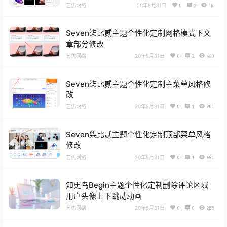
艺优网络
20年5月31日
0
2
1k
Seven柒比贰主题个性化定制网格模式下文
章部分修改
艺优网络
20年5月31日
0
2
460
Seven柒比贰主题个性化定制主菜单风格修
改
艺优网络
20年5月31日
0
1
901
Seven柒比贰主题个性化定制顶部菜单风格
修改
艺优网络
20年5月31日
0
1
681
知更鸟Begin主题个性化定制删除评论区域
用户头像上下跳动动画
艺优网络
20年5月31日
0
0
255