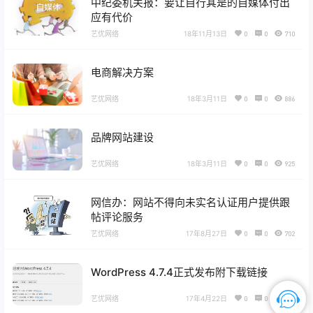
中纪委机关报：要让自行其是的自媒体付出
应有代价
艺优网络
18年11月13日
0
0
710
电商解决方案
艺优网络
18年3月11日
0
0
886
品牌网站建设
艺优网络
18年3月11日
0
0
925
网信办：网站不得向未实名认证用户提供跟
帖评论服务
艺优网络
17年8月27日
0
0
702
WordPress 4.7.4正式发布附下载链接
艺优网络
17年4月22日
0
0
736