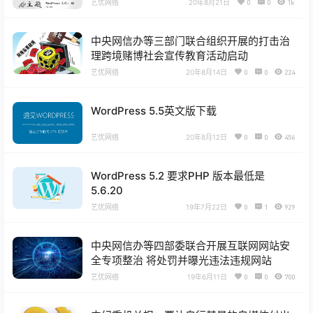
艺优网络
20年8月21日
0
0
1k
中央网信办等三部门联合组织开展的打击治
理跨境赌博社会宣传教育活动启动
艺优网络
20年8月14日
0
0
224
WordPress 5.5英文版下载
艺优网络
20年8月12日
0
0
456
WordPress 5.2 要求PHP 版本最低是
5.6.20
艺优网络
19年7月22日
0
1
929
中央网信办等四部委联合开展互联网网站安
全专项整治 将处罚并曝光违法违规网站
艺优网络
19年6月11日
0
0
700