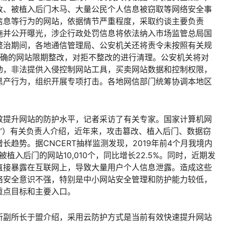
改、被植入后门木马、大量公民个人信息被窃取等网络安全事
信息等行为的网站，依据情节严重程度，采取约谈主要负责
施并公开曝光，涉企行政处罚信息将依法纳入市场监管总局国
整治期间，各地通信管理局、公安机关还将责令未按照有关规
准确的网站限期整改，对拒不整改的进行清理。公安机关将对
动，非法提供入侵控制网站工具，买卖网站数据和控制权限，
黑产行为，组织开展专项打击。各地网信部门统筹协调本地区
效提升网站的防护水平，记者采访了有关专家。国家计算机网
RT”）有关负责人介绍，近年来，攻击篡改、植入后门、数据窃
趋势。据CNCERT抽样监测发现，2019年前4个月我境内
；被植入后门的网站10,010个，同比增长22.5%。同时，近期发
直接暴露在互联网上，导致大量用户个人信息泄露。造成这些
络安全意识不强，特别是中小网站安全管理和防护能力较低，
重点目标和主要入口。
所副所长于盟介绍，采用云防护方式是当前有效快速提升网站