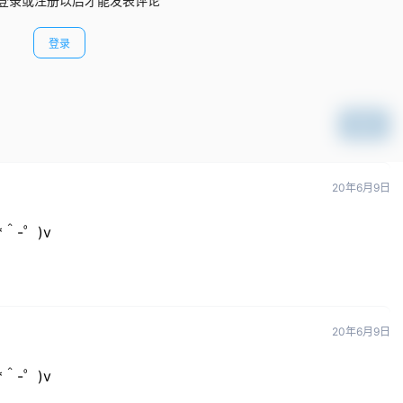
登录或注册以后才能发表评论
登录
提交
20年6月9日
*＾-゜)v
20年6月9日
*＾-゜)v