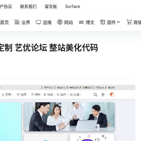
户协议
联系我们
留言板
Surface
首页
业界
运维
网站
博文
固件
商
定制 艺优论坛 整站美化代码