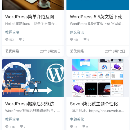
WordPress简单介绍及网站
WordPress 5.5英文版下载
建设流程
Hello! 我是liueu！我是个不懂程式
WordPress 5.5英文版下载 官网尚未
的设计师，我用WordPress帮十几个
发布更新说明，且中文版还未更新
教程攻略
网文资讯
客户做漂亮的网站，今天来跟大家
（最新版5.4.2）
分享，如何不用写程式也能快速的
553
0
456
0
做一个自己的网站或博客。 在开始
之前，首先跟你介绍一下，这里的
艺优网络
20年8月28日
艺优网络
20年8月12日
教学都是特别针对不懂程式代码的
新手写的，所以请放心，不会有很
难的专有名词，如果真的仍然有不
懂的地方，欢迎到我们 WordPress
不懂程式的新手社团，与网友们一
起学习，看看liueu帮你们整理…
WordPress搬家后只能访问
Seven柒比贰主题个性化定
后台，前端一片空白的解决
制 艺优论坛 整站美化代码
WordPress搬家后只能访问后台，前
演示地址：https://bbs.euweb.cn
方案
端一片空白的解决方案。 刚遇到这
修改说明： 1、艺优论坛整站风格样
教程攻略
主题美化
个情况的时候我以为是CDN的以及
式; 2、如需单独定制可联系站长。
缓存的原因，刷新了CDN以及清理
3、注：全站代码部分涉及到两个独
1.1k
0
1k
0
了浏览器缓存依旧没有解决，一开
立的功能，【专题】部分和右下角