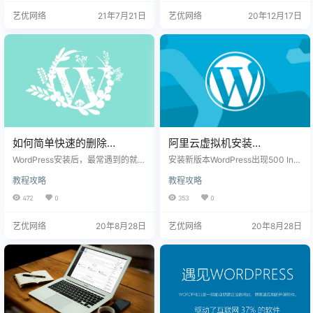
哥反馈了一下，给了我方法，现在
中最常见的图片问题之一。幸运的
艺优网络
21年7月21日
艺优网络
20年12月17日
分享给大家。 找到主题根目录style.
是，它很容易修复，你也可以自己
css文件，删除如下代码即可。 “ im
完成。 解决WordPress出现“从服务
age-rendering: -webkit-optimize-
器收到预料之外的响应。此文件可
contrast;”
能已被成功上传。请检查媒体库或
刷新本页。”错误的解决方法，以宝
塔面板为例： 解决方案：
如何简单快速的删除
阿里云虚拟机安装
WordPress默认自带的未分
WordPress出现500
WordPress安装后，最常遇到的就是
安装新版本WordPress出现500 Inte
类目录
未分类的问题，很多用户就算了解
Internal Server Error的解决
rnal Server Error的问题解决方案：
教程攻略
教程攻略
说未分类是程序默认的分类栏目，
方案
也想着办法把他删除掉，那些用很
472
0
353
0
久的也都觉得这个是WordPress默认
的功能是无法删除的，只能通过复
艺优网络
20年8月28日
艺优网络
20年8月28日
杂的WordPress文章修改才可以，但
其实不然，而且删除未分类的方法
很容易，都不用点击删除键，只需
要修改二步的操作就可以完成。 进
入WordPress后台——设置——撰
写，在撰写设置选择页面“默认文…