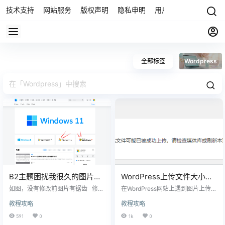
技术支持
网站服务
版权声明
隐私申明
用户协议
联系我们
全部标签
Wordpress
B2主题困扰我很久的图片锯
WordPress上传文件大小限
齿问题终于解决了
制修改
如图，没有修改前图片有锯齿 修改
在WordPress网站上遇到图片上传问
后的图片 如题，一开始和春哥反馈
题？对于大多数初学者来说，图片
教程攻略
教程攻略
的时候春哥说修改主题根目录functi
上传错误可能会让人很困惑，因为
ons.php文件里的一个参数，修改了
无需您做任何其他操作就可以显示
591
0
1k
0
没有一点点反应，终于今天又和春
它们。 无法上传图片是WordPress