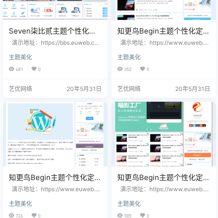
Seven柒比贰主题个性化定
知更鸟Begin主题个性化定制
制顶部菜单风格修改
分类目录样式修改
演示地址：https://bbs.euweb.cn
演示地址：https://www.euweb.c
修改说明： 1、修改了顶部导航公告
n/system/ 修改说明： 1、修改了按
主题美化
主题美化
位置; 2、修改了顶部导航字体颜
钮样式; 2、以演示地址为准。 修改
色； 3、添加了顶部公告导航划过颜
教程： 1、进入网站后台 2、找到
681
0
352
0
色变化； 4、修改了公告字体颜色；
【外观】==》【主题选项】==》
5、修改了公告日期字体颜色。 修改
【定制风格】 3、找到【自定义样
艺优网络
20年5月31日
艺优网络
20年5月31日
教程： 1、首先安装Seven主题的子
式】，添加以下代码
主题； 2、找到子主题文件夹wp-co
ntent\themes\child 3、找到【styl
e.css】文件，添加以下代码 …
知更鸟Begin主题个性化定制
知更鸟Begin主题个性化定制
文章页以及评论界面样式修
侧边小工具风格修改
演示地址：https://www.euweb.c
演示地址：https://www.euweb.c
改
n/archives/6061 修改说明： 1、修
n 修改说明： 1、修改了小工具模块
主题美化
主题美化
改了文章页相关风格样式; 2、修改
边框1px的颜色，各个小工具模块统
了评论界面相关样式，具体以演示
一风格; 2、添加了鼠标划过小工具
726
0
585
0