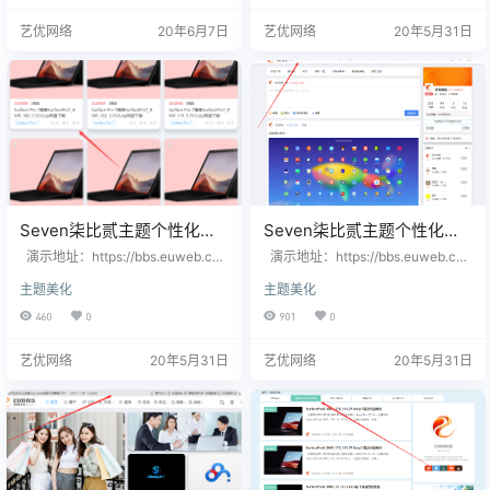
始以为是服务器问题，无限重装系
【客服】按钮，如需要请联系站长
艺优网络
20年6月7日
艺优网络
20年5月31日
统、无限搬家依旧如此。最后出门
一同完善。 4、美化代码为全站美化
走走就想起会不会是主题或是插件
代码，各个部分美化代码前都注释
的原因，我就切换了官方主题，然
了相关位置，大家可以自己选择需
后再切换回来使用的主题，还是觉
要的部分。 修改教程： 1、首先安
得不放心，又选中所有插件，选择
装Seven主题的子主题； 2、找到子
“禁用”，然后再“启用”，换个浏览器
主题文…
打开，哦豁，问题得…
Seven柒比贰主题个性化定
Seven柒比贰主题个性化定
制网格模式下文章部分修改
制主菜单风格修改
演示地址：https://bbs.euweb.cn
演示地址：https://bbs.euweb.cn
修改说明： 1、修改了文章标题大
修改说明： 1、修改了主导航背景颜
主题美化
主题美化
小; 2、新增了文章标题鼠标划过颜
色; 2、新增了主导航划过颜色变
色变化； 3、修改了缩略图大小；
化。 修改教程： 1、首先安装Seve
460
0
901
0
4、修改了缩略图下标题间距； 5、
n主题的子主题； 2、找到子主题文
隐藏摘要。 修改教程： 1、首先安
件夹wp-content\themes\child 3、
艺优网络
20年5月31日
艺优网络
20年5月31日
装Seven主题的子主题； 2、找到子
找到【style.css】文件，添加以下
主题文件夹wp-content\themes\chi
代码 /*主导航划过颜色变化*/ .men
ld 3、找到【style.css】文件，添加
u-top ul > li > …
以下代码