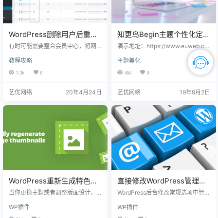
WordPress删除用户后重新
知更鸟Begin主题个性化定制
排序用户ID序号
主导航样式高度修改
有时可能需要整合会员中心，将网
演示地址：https://www.euweb.cn
站所有用户删除后重新开始，所有
修改说明： 1、修改了主导航的高度
教程攻略
主题美化
的会员数据表都需要统一用户 ID，
为55px;2、添加了主导航背景阴
而将之前用户删除后，新注册或是
影；3、修改了鼠标划过 变化颜色和
1.3k
0
456
0
新建的用户便会出现ID排序的问
选中颜色。 修改教程： 1、进入网
题。例如此时的网站用户包括管理
站后台2、找到【外观】==》【主题
艺优网络
20年4月24日
艺优网络
19年9月2日
员有743个，那么我们除了管理员
选项】==》【定制风格】3、找到
（管理员ID：1），将742个非管理
【自定义样式】，添加以下代码
员用户删除，然后再开放给用户注
册，但用户新注册的账户ID并不是
从2开始排序的，而是从删除后的74
3的序号继续排序，每注册新用户ID
都是744、745…
WordPress重新生成特色图
直接修改WordPress管理邮
像插件：Regenerate
件
当你更换主题或者调整版面设计，
WordPress后台修改常规选项中管理
Thumbnails
原来的特色图像尺寸和比例可能已
邮箱地址，需要发送确认邮件，如
WP插件
WP插件
不适合当前的版面，需要调整显示
果你主机无法正常发送邮件，只能
尺寸，手动修改工作量巨大，这里
进数据库中修改了。 可以通过安装