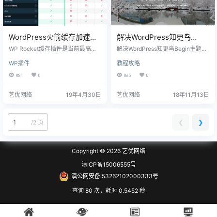
WordPress火箭缓存加速插
解决WordPress知更鸟
件-WP Rocket汉化版
Begin主题一级菜单超9个转
WP Rocket缓存插件是当前最高效
解决WordPress知更鸟Begin主题一
也是最灵活的WordPress静态缓存插
行问题
级菜单超9个转行的问题。 如图1所
WP插件
教程攻略
件。可以优化你的JS CSS文件结构
示，主菜单自动转行，导致菜单栏
减少多次请求达到优化速度的目
过高不够美观。 解决后如图2所示，
881
0
865
0
的，还集成了图片延迟加载对最求
已解决问题的截图。演示网址：http
极致加速的用户不错的选择，通过
s://daliedu.club/ 解决方法： 找到主
艺优网络
19年4月30日
艺优网络
18年11月13日
使用这个插件，能使得你的WordPre
题根目录style.css文件，用notepad
ss博客将显著的提速。 WP-Rocket
++打开，搜索查找以下代码； /*一
久负盛名，算是wordpress公认最强
级样式*/ #site-nav-wrap { float: ri
缓存插件之一。WP-Rocket插件开
ght; max-w…
❮
❯
/
2 页
发于2013年，至今一直不断增加扩
展新的…
Copyright © 2026
艺优网络
滇ICP备15006555号
滇公网安备 53262102000333号
查询 80 次，耗时 0.5452 秒