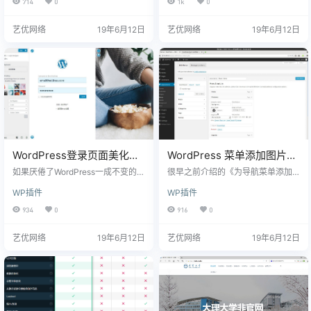
714
0
1k
0
推荐一款WordPress重新生成特色图
Change Admin Email（更改管理邮
像插件：Regenerate Thumbnail
件）插件，绕过WordPress这个安全
艺优网络
19年6月12日
艺优网络
19年6月12日
s，帮你一键重新生成适合的特色图
机制，不需要发送确认邮件，直接
像。 [url href=https://wordpress.or
在后台修改邮箱地址。 可以点此下
g/plugins/regenerate-thumbnails]
载 Change Admin Email 插件，也
Regenerate Thum…
可以后台插件安装页面搜索安装。
启用插件后无需要设置，直接就可
以修改…
WordPress登录页面美化插
WordPress 菜单添加图片插
件：Login Designer
件：Menu Image
如果厌倦了WordPress一成不变的默
很早之前介绍的《为导航菜单添加
认登录页面，可以通过代码美化样
个性图标字体》，今天偶然又看到
WP插件
WP插件
式《自定义WordPress登录页面》
一个可以在导航菜单文字前添加图
，也可以安装登录页面美化插件Log
片的插件：Menu Image，安装插件
934
0
916
0
in Designer，随意更换背景图片，
后，会在菜单设置面板中添加上传
实现一键美化。 安装启用插件后，
图片的选项，并可以设置两张不同
艺优网络
19年6月12日
艺优网络
19年6月12日
WP后台 → 外观 → Login Designe
的图片用于鼠标 Over/ out，如图：
r，在WordPress Customizer编辑器
感觉与添加字体图标异曲同工，不
模式，进行选择风格和替换背景图
过远没有字体图标显示效果好，各
片等操作。 [url href=https://w…
取所需吧。 注：网盘下载添加了汉
化文件，官网下载没有中文语言
包。