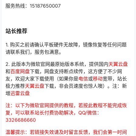
服务热线：15187650007
站长推荐
1. 购买之前请确认平板硬件无故障，镜像恢复等任何问题
请联系我们，服务包满意。
2. 此版本为微软官网最原始版本系统，提供国内
天翼云盘
和
百度网盘
下载，网盘支持断点续传，这方便了不少网
友，欢迎大家下载使用（如果你是
电信
或
移动
宽带，站长
极力推荐
天翼云盘
下载，非会员速度也惊人噢）。注：新
增
迅雷云盘
注：以下为微软官网提供的教程，若按此教程不能完成恢
复，可以联系站长付费协助解决，QQ/微信：
3326686660
温馨提示：若链接失效请及时留言反馈，我们会第一时间