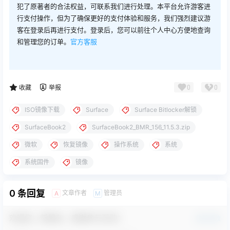
犯了原著者的合法权益，可联系我们进行处理。本平台允许游客进
行支付操作，但为了确保更好的支付体验和服务，我们强烈建议游
客在登录后再进行支付。登录后，您可以前往个人中心方便地查询
和管理您的订单。
官方客服
0
0
收藏
举报
ISO镜像下载
Surface
Surface Bitlocker解锁
SurfaceBook2
SurfaceBook2_BMR_156_11.5.3.zip
微软
恢复镜像
操作系统
系统
系统固件
镜像
0 条回复
文章作者
管理员
A
M
欢迎您，新朋友，感谢参与互动！
确认修改