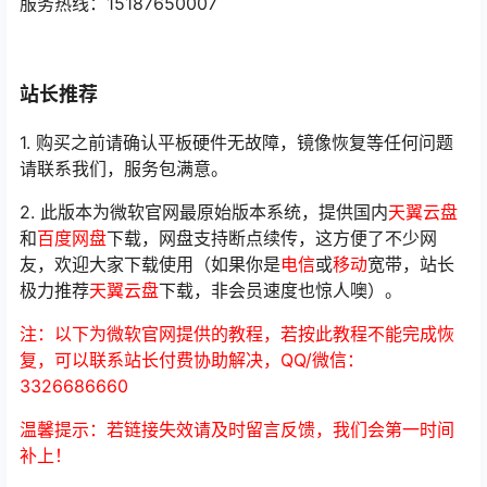
服务热线：15187650007
站长推荐
1. 购买之前请确认平板硬件无故障，镜像恢复等任何问题
请联系我们，服务包满意。
2. 此版本为微软官网最原始版本系统，提供国内
天翼云盘
和
百度网盘
下载，网盘支持断点续传，这方便了不少网
友，欢迎大家下载使用（如果你是
电信
或
移动
宽带，站长
极力推荐
天翼云盘
下载，非会员速度也惊人噢）。
注：以下为微软官网提供的教程，若按此教程不能完成恢
复，可以联系站长付费协助解决，QQ/微信：
3326686660
温馨提示：若链接失效请及时留言反馈，我们会第一时间
补上！