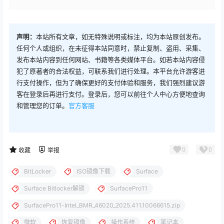
声明：
本站所有文章，如无特殊说明或标注，均为本站原创发布。
任何个人或组织，在未征得本站同意时，禁止复制、盗用、采集、
发布本站内容到任何网站、书籍等各类媒体平台。如若本站内容侵
犯了原著者的合法权益，可联系我们进行处理。本平台允许游客进
行支付操作，但为了确保更好的支付体验和服务，我们强烈建议游
客在登录后再进行支付。登录后，您可以前往个人中心方便地查询
和管理您的订单。
官方客服
0
0
收藏
举报
BitLocker
ISO镜像下载
Surface
Surface Bitlocker解锁
SurfacePro11
SurfacePro11-Intel_BMR_46020_2025.411.10066615.zip
微软
恢复镜像
操作系统
笔记本