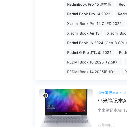
RedmiBook Pro 15 增强版
Red
Redmi Book Pro 14 2022
Redm
Xiaomi Book Pro 14 OLED 2022
Xiaomi Book Air 13
Xiaomi Bo
Redmi Book 16 2024 (Gen13 CPU)
Redmi G Pro 游戏本 2024
Red
REDMI Book 16 2025（2.5K）
REDMI Book 14 2025(FHD+)
R
小米笔记本Air 1
小米笔记本Ai
小米笔记本Air 
22年6月8日