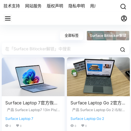
技术支持
网站服务
版权声明
隐私申明
用户协议
联系我们
全部标签
Surface Bitlocker解锁
Surface Laptop 7官方恢复
Surface Laptop Go 2官方恢
镜像25H2版本
复镜像25H2版本
产品 Surface Laptop7 13in Pls/1
产品 Surface Laptop Go 2 i5/8/12
SurfaceLaptop7_BMR_1201
6/256 - Windows 11 Home Version
SurfaceLaptopGo2_BMR_4
8 - Windows 11 Home Version 25H
Surface Laptop 7
Surface Laptop Go 2
25H2 Surface Laptop7 15in BSKU
2 Surface Laptop Go 2 Demo - Wi
0_2025.1009.12069254.zip
2032_2026.507.11898505.z
- Windows 11 Home Version 25H2
ndows 11 Home Version 25H2 没
0
0
0
0
网盘下载
ip网盘下载
Surface Laptop7 13in Eli/16/1TB -
有找到您需要的文件？ 请联系我