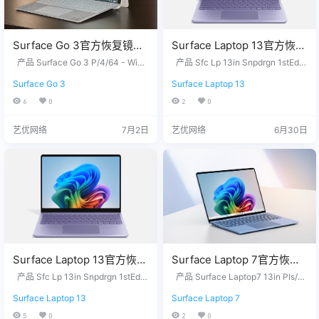
Surface Go 3官方恢复镜像
Surface Laptop 13官方恢复
25H2版本
镜像24H2版本
产品 Surface Go 3 P/4/64 - Wind
产品 Sfc Lp 13in Snpdrgn 1stEd
SurfaceGo3_BMR_12310_2
ows 11 Home in S Mode Version 2
SurfaceLaptop13in1stEdwi
P/16/512 - Windows 11 Home Vers
Surface Go 3
Surface Laptop 13
5H2 没有找到您需要的文件？ 请联
ion 25H2 没有找到您需要的文件？
026.407.11949418.zip网盘
thSnapdragon_BMR_12010
系我们，提供您设备上的12位产品
请联系我们，提供您设备上的12位
6
0
2
0
下载
_2026.127.11629989.zip网
序列号，我们为您下载。 QQ/微
产品序列号，我们为您下载。 QQ/
盘下载
信：3326686660 服务热线：1518
微信：3326686660 服务热线：151
艺优网络
7月2日
艺优网络
6月30日
7650007 站长推荐 1. 购买之前请
87650007 站长推荐 1. 购买之前请
确认平板硬件无故障，镜像恢复等
确认平板硬件无故障，镜像恢复等
任何问题请联系我们，服…
任何问题请联…
Surface Laptop 13官方恢复
Surface Laptop 7官方恢复
镜像24H2版本
镜像25H2版本
产品 Sfc Lp 13in Snpdrgn 1stEd
产品 Surface Laptop7 13in Pls/1
SurfaceLaptop13in1stEdwi
P/16/512 - Windows 11 Home Vers
SurfaceLaptop7_BMR_1201
6/256 - Windows 11 Home Version
Surface Laptop 13
Surface Laptop 7
ion 24H2 没有找到您需要的文
25H2 Surface Laptop7 15in BSKU
thSnapdragon_BMR_12010
0_2026.323.11815467.zip网
件？ 请联系我们，提供您设备上的1
- Windows 11 Home Version 25H2
5
0
2
0