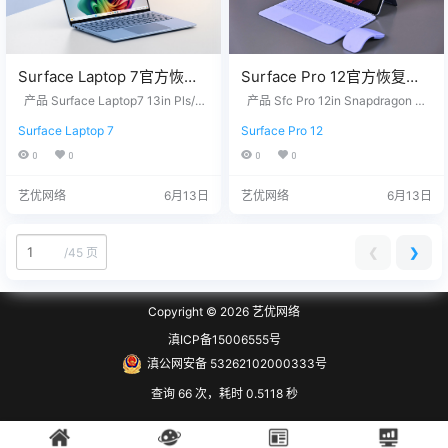
Surface Laptop 7官方恢复
Surface Pro 12官方恢复镜
镜像24H2版本
像25H2版本
产品 Surface Laptop7 13in Pls/1
产品 Sfc Pro 12in Snapdragon P/
SurfaceLaptop7_BMR_1201
6/256 - Windows 11 Home Version
SurfacePro12in1stEdwithS
16/512 - Windows 11 Home Versio
Surface Laptop 7
Surface Pro 12
24H2 Surface Laptop7 15in BSKU
n 25H2 没有找到您需要的文件？
0_2025.603.10570967.zip
napdragon_BMR_172010_2
- Windows 11 Home Version 24H2
请联系我们，提供您设备上的12位
0
0
0
0
网盘下载
026.129.11766857.zip网盘
Surface Laptop7 13in Eli/16/1TB -
产品序列号，我们为您下载。 QQ/
下载
Windows 11 Home Version 24H2
微信：3326686660 服务热线：151
艺优网络
6月13日
艺优网络
6月13日
…
87650007 站长推荐 1. 购买之前请
确认平板硬件无故障，镜像恢复等
任何问题请联系我…
❮
❯
/
45 页
Copyright © 2026
艺优网络
滇ICP备15006555号
滇公网安备 53262102000333号
查询 66 次，耗时 0.5118 秒