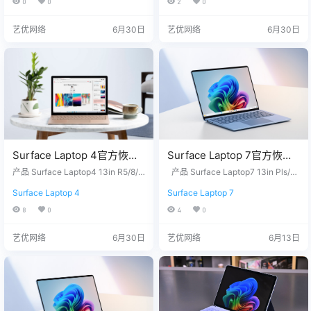
0
0
2
0
2.11949415.zip网盘下载
2.11949415.zip网盘下载
序列号，我们为您下载。 QQ/微
序列号，我们为您下载。 QQ/微
信：3326686660 服务热线：1518
信：3326686660 服务热线：1518
艺优网络
6月30日
艺优网络
6月30日
7650007 站长推荐 1. 购买之前请
7650007 站长推荐 1. 购买之前请
确认平板硬件无故障，镜像恢复等
确认平板硬件无故障，镜像恢复等
任何问题请联系我们，服务包满
任何问题请联系我们，服务包满
意。 2…
意。 2…
Surface Laptop 4官方恢复
Surface Laptop 7官方恢复
镜像25H2版本
镜像25H2版本
产品 Surface Laptop4 13in R5/8/2
产品 Surface Laptop7 13in Pls/1
SurfaceLaptop4-
56 - Windows 11 Home Version 25
SurfaceLaptop7_BMR_1201
6/256 - Windows 11 Home Version
Surface Laptop 4
Surface Laptop 7
H2 没有找到您需要的文件？ 请联
25H2 Surface Laptop7 15in BSKU
AMD_BMR_12010_2026.40
0_2025.1009.11156446.zip
系我们，提供您设备上的12位产品
- Windows 11 Home Version 25H2
8
0
4
0
2.11949415.zip网盘下载
网盘下载
序列号，我们为您下载。 QQ/微
Surface Laptop7 13in Eli/16/1TB -
信：3326686660 服务热线：1518
Windows 11 Home Version 25H2
艺优网络
6月30日
艺优网络
6月13日
7650007 站长推荐 1. 购买之前请
…
确认平板硬件无故障，镜像恢复等
任何问题请联系我们，服务包满
意。 2…