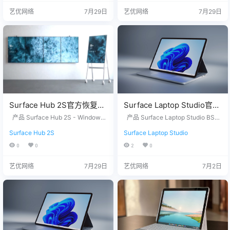
Windows 11 Home Version 25H2
们，提供您设备上的12位产品序列
艺优网络
7月29日
艺优网络
7月29日
…
号，我们为您下载。 QQ/微信：33
26686660 服务热线：151…
Surface Hub 2S官方恢复镜
Surface Laptop Studio官方
像24H2版本
恢复镜像25H2版本
产品 Surface Hub 2S - Windows
产品 Surface Laptop Studio BSK
SurfaceHub3_BMR_155000
11 IoT Enterprise with the Microso
SurfaceLaptopStudio_BMR
U - Windows 11 Home Version 25
Surface Hub 2S
Surface Laptop Studio
ft Teams Rooms on Windows expe
H2 没有找到您需要的文件？ 请联
_2026.420.11870147.zip网
_42032_2026.402.1174037
rience Version 24H2 没有找到您
系我们，提供您设备上的12位产品
0
0
2
0
盘下载
5.zip网盘下载
需要的文件？ 请联系我们，提供您
序列号，我们为您下载。 QQ/微
设备上的12位产品序列号，我们为
信：3326686660 服务热线：1518
艺优网络
7月29日
艺优网络
7月2日
您下载。 QQ/微信：3326686660
7650007 站长推荐 1. 购买之前请
服务热线：1518765000…
确认平板硬件无故障，镜像恢复等
任何问题请联系我们，服务包满…