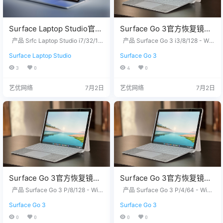
Surface Laptop Studio官方
Surface Go 3官方恢复镜像
恢复镜像25H2版本
25H2版本
产品 Srfc Laptop Studio i7/32/1T
产品 Surface Go 3 i3/8/128 - Win
SurfaceLaptopStudio_BMR
B - Windows 11 Home Version 25
SurfaceGo3_BMR_186020_
dows 11 Pro Version 25H2 没有找
Surface Laptop Studio
Surface Go 3
H2 没有找到您需要的文件？ 请联
到您需要的文件？ 请联系我们，提
_12010_2026.402.11740375
2026.407.11949418.zip网盘
系我们，提供您设备上的12位产品
供您设备上的12位产品序列号，我
3
0
4
0
.zip网盘下载
下载
序列号，我们为您下载。 QQ/微
们为您下载。 QQ/微信：33266866
信：3326686660 服务热线：1518
60 服务热线：15187650007 站长
艺优网络
7月2日
艺优网络
7月2日
7650007 站长推荐 1. 购买之前请
推荐 1. 购买之前请确认平板硬件无
确认平板硬件无故障，镜像恢复等
故障，镜像恢复等任何问题请联系
任何问题请联系我们，服务…
我们，服务包满意。 2. …
Surface Go 3官方恢复镜像
Surface Go 3官方恢复镜像
25H2版本
25H2版本
产品 Surface Go 3 P/8/128 - Win
产品 Surface Go 3 P/4/64 - Wind
SurfaceGo3_BMR_82140_2
dows 11 Home in S Mode Version
SurfaceGo3_BMR_42332_
ows 11 Home in S Mode Version 2
Surface Go 3
Surface Go 3
25H2 没有找到您需要的文件？ 请
5H2 没有找到您需要的文件？ 请联
026.407.11949418.zip网盘
2026.407.11949418.zip网盘
联系我们，提供您设备上的12位产
系我们，提供您设备上的12位产品
0
0
0
0
下载
下载
品序列号，我们为您下载。 QQ/微
序列号，我们为您下载。 QQ/微