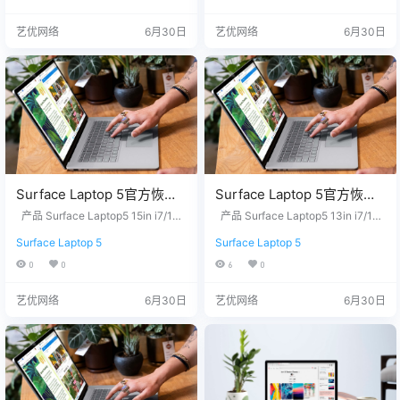
_2025.403.10995389.zip网
盘下载
2位产品序列号，我们为您下载。 Q
Surface Laptop7 13in Eli/16/1TB -
盘下载
Q/微信：3326686660 服务热线：1
Windows 11 Home Version 25H2
艺优网络
6月30日
艺优网络
6月30日
5187650007 站长推荐 1. 购买之前
…
请确认平板硬件无故障，镜像恢复
等任何问题请联…
Surface Laptop 5官方恢复
Surface Laptop 5官方恢复
镜像25H2版本
镜像25H2版本
产品 Surface Laptop5 15in i7/16/
产品 Surface Laptop5 13in i7/16/
SurfaceLaptop5_BMR_460
512 - Windows 11 Pro Version 25H
SurfaceLaptop5_BMR_420
512 - Windows 11 Home Version 2
Surface Laptop 5
Surface Laptop 5
2 没有找到您需要的文件？ 请联系
5H2 没有找到您需要的文件？ 请联
22_2026.331.11901922.zip
32_2026.331.11901922.zip
我们，提供您设备上的12位产品序
系我们，提供您设备上的12位产品
0
0
6
0
网盘下载
网盘下载
列号，我们为您下载。 QQ/微信：3
序列号，我们为您下载。 QQ/微
326686660 服务热线：151876500
信：3326686660 服务热线：1518
艺优网络
6月30日
艺优网络
6月30日
07 站长推荐 1. 购买之前请确认平
7650007 站长推荐 1. 购买之前请
板硬件无故障，镜像恢复等任何问
确认平板硬件无故障，镜像恢复等
题请联系我们，服…
任何问题请联系我们，…