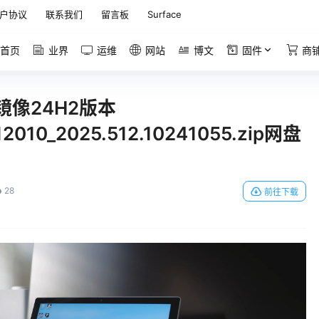
户协议
联系我们
留言板
Surface
首页
业界
运维
网站
博文
固件
商
恢复镜像24H2版本
12010_2025.512.10241055.zip网盘
28
前往下载