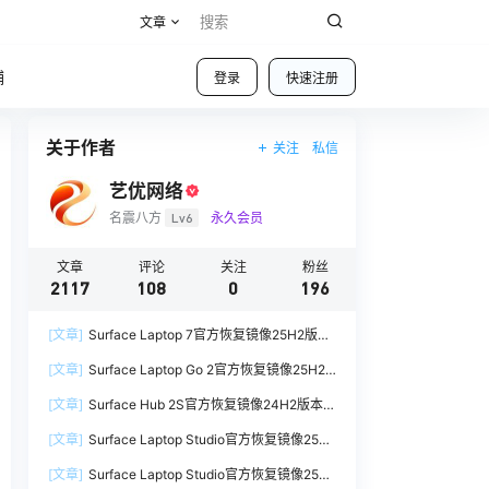
文章
铺
登录
快速注册
关于作者
关注
私信
艺优网络
名震八方
Lv6
永久会员
文章
评论
关注
粉丝
2117
108
0
196
[文章]
Surface Laptop 7官方恢复镜像25H2版本
SurfaceLaptop7_BMR_12010_2025.1009.12069
[文章]
Surface Laptop Go 2官方恢复镜像25H2
254.zip网盘下载
版本
[文章]
Surface Hub 2S官方恢复镜像24H2版本
SurfaceLaptopGo2_BMR_42032_2026.507.118
SurfaceHub3_BMR_155000_2026.420.1187014
98505.zip网盘下载
[文章]
Surface Laptop Studio官方恢复镜像25H2
7.zip网盘下载
版本
[文章]
Surface Laptop Studio官方恢复镜像25H2
SurfaceLaptopStudio_BMR_42032_2026.402.1