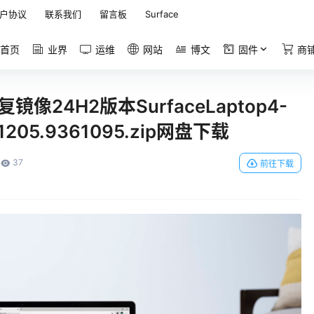
户协议
联系我们
留言板
Surface
首页
业界
运维
网站
博文
固件
商
恢复镜像24H2版本SurfaceLaptop4-
4.1205.9361095.zip网盘下载
37
前往下载