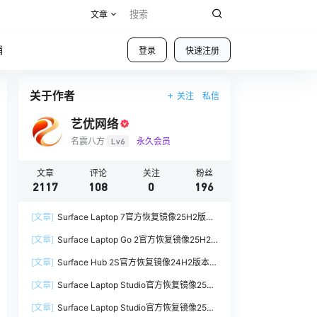
文章
铺
登录
快速注册
关于作者
关注
私信
艺优网络
名震八方
Lv6
永久会员
文章
评论
关注
粉丝
2117
108
0
196
[文章]
Surface Laptop 7官方恢复镜像25H2版本
SurfaceLaptop7_BMR_12010_2025.1009.12069
[文章]
Surface Laptop Go 2官方恢复镜像25H2
254.zip网盘下载
版本
[文章]
Surface Hub 2S官方恢复镜像24H2版本
SurfaceLaptopGo2_BMR_42032_2026.507.118
SurfaceHub3_BMR_155000_2026.420.1187014
98505.zip网盘下载
[文章]
Surface Laptop Studio官方恢复镜像25H2
7.zip网盘下载
版本
[文章]
Surface Laptop Studio官方恢复镜像25H2
SurfaceLaptopStudio_BMR_42032_2026.402.1