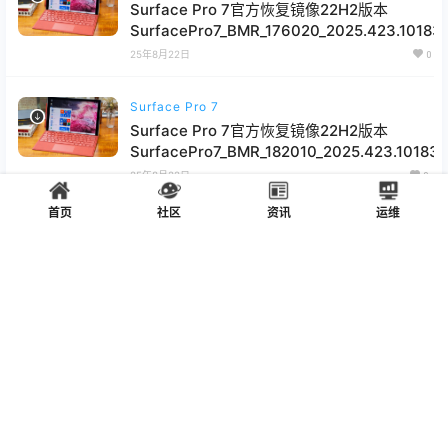
Surface Pro 7官方恢复镜像22H2版本
SurfacePro7_BMR_176020_2025.423.101838
网盘下载
25年8月22日
0
Surface Pro 7
Surface Pro 7官方恢复镜像22H2版本
SurfacePro7_BMR_182010_2025.423.101838
网盘下载
25年8月22日
0
首页
社区
资讯
运维
Surface Pro 7
Surface Pro 7官方恢复镜像22H2版本
SurfacePro7_BMR_186020_2025.423.101838
网盘下载
25年8月22日
0
Surface Pro 7
Surface Pro 7官方恢复镜像22H2版本
SurfacePro7_BMR_186020_2024.1204.9382
网盘下载
25年4月22日
0