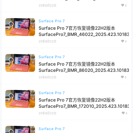
网盘下载
25年8月22日
0
Surface Pro 7
Surface Pro 7官方恢复镜像22H2版本
SurfacePro7_BMR_46022_2025.423.1018382
网盘下载
25年8月22日
0
Surface Pro 7
Surface Pro 7官方恢复镜像22H2版本
SurfacePro7_BMR_86020_2025.423.1018382
网盘下载
25年8月22日
0
Surface Pro 7
Surface Pro 7官方恢复镜像22H2版本
SurfacePro7_BMR_172010_2025.423.101838
网盘下载
25年8月22日
0
Surface Pro 7