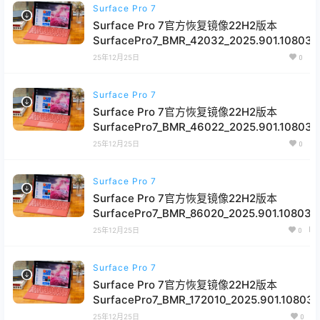
Surface Pro 7
Surface Pro 7官方恢复镜像22H2版本
SurfacePro7_BMR_42032_2025.901.108034
网盘下载
25年12月25日
0
Surface Pro 7
Surface Pro 7官方恢复镜像22H2版本
SurfacePro7_BMR_46022_2025.901.108034
网盘下载
25年12月25日
0
Surface Pro 7
Surface Pro 7官方恢复镜像22H2版本
SurfacePro7_BMR_86020_2025.901.108034
网盘下载
25年12月25日
0
Surface Pro 7
Surface Pro 7官方恢复镜像22H2版本
SurfacePro7_BMR_172010_2025.901.108034
网盘下载
25年12月25日
0