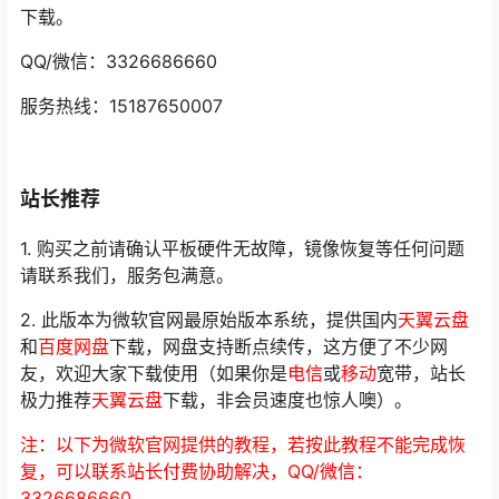
下载。
QQ/微信：3326686660
服务热线：15187650007
站长推荐
1. 购买之前请确认平板硬件无故障，镜像恢复等任何问题
请联系我们，服务包满意。
2. 此版本为微软官网最原始版本系统，提供国内
天翼云盘
和
百度网盘
下载，网盘支持断点续传，这方便了不少网
友，欢迎大家下载使用（如果你是
电信
或
移动
宽带，站长
极力推荐
天翼云盘
下载，非会员速度也惊人噢）。
注：以下为微软官网提供的教程，若按此教程不能完成恢
复，可以联系站长付费协助解决，QQ/微信：
3326686660