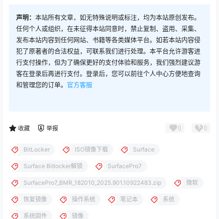
声明：
本站所有文章，如无特殊说明或标注，均为本站原创发布。
任何个人或组织，在未征得本站同意时，禁止复制、盗用、采集、
发布本站内容到任何网站、书籍等各类媒体平台。如若本站内容侵
犯了原著者的合法权益，可联系我们进行处理。本平台允许游客进
行支付操作，但为了确保更好的支付体验和服务，我们强烈建议游
客在登录后再进行支付。登录后，您可以前往个人中心方便地查询
和管理您的订单。
官方客服
0
0
收藏
举报
BitLocker
ISO镜像下载
Surface
Surface Bitlocker解锁
SurfacePro7
SurfacePro7_BMR_182010_2025.901.10922483.zip
微软
恢复镜像
操作系统
笔记本
系统
系统固件
镜像