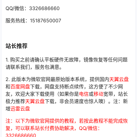
QQ/微信：3326686660
服务热线：15187650007
站长推荐
1. 购买之前请确认平板硬件无故障，镜像恢复等任何问题
请联系我们，服务包满意。
2. 此版本为微软官网最原始版本系统，提供国内
天翼云盘
和
百度网盘
下载，网盘支持断点续传，这方便了不少网
友，欢迎大家下载使用（如果你是
电信
或
移动
宽带，站长
极力推荐
天翼云盘
下载，非会员速度也惊人噢）。注：新
增
迅雷云盘
注：以下为微软官网提供的教程，若按此教程不能完成恢
复，可以联系站长付费协助解决，QQ/微信：
3326686660