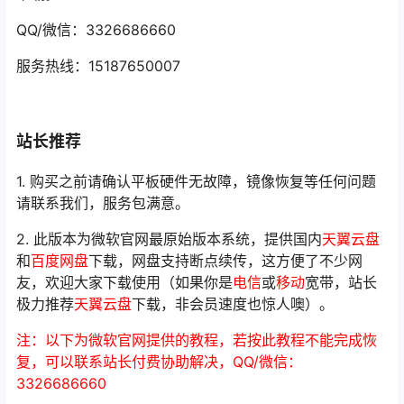
QQ/微信：3326686660
服务热线：15187650007
站长推荐
1. 购买之前请确认平板硬件无故障，镜像恢复等任何问题
请联系我们，服务包满意。
2. 此版本为微软官网最原始版本系统，提供国内
天翼云盘
和
百度网盘
下载，网盘支持断点续传，这方便了不少网
友，欢迎大家下载使用（如果你是
电信
或
移动
宽带，站长
极力推荐
天翼云盘
下载，非会员速度也惊人噢）。
注：以下为微软官网提供的教程，若按此教程不能完成恢
复，可以联系站长付费协助解决，QQ/微信：
3326686660