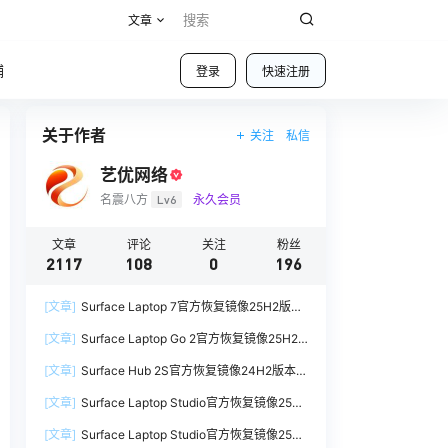
文章
铺
登录
快速注册
关于作者
关注
私信
艺优网络
名震八方
Lv6
永久会员
文章
评论
关注
粉丝
2117
108
0
196
[文章]
Surface Laptop 7官方恢复镜像25H2版本
SurfaceLaptop7_BMR_12010_2025.1009.12069
[文章]
Surface Laptop Go 2官方恢复镜像25H2
254.zip网盘下载
版本
[文章]
Surface Hub 2S官方恢复镜像24H2版本
SurfaceLaptopGo2_BMR_42032_2026.507.118
SurfaceHub3_BMR_155000_2026.420.1187014
98505.zip网盘下载
[文章]
Surface Laptop Studio官方恢复镜像25H2
7.zip网盘下载
版本
[文章]
Surface Laptop Studio官方恢复镜像25H2
SurfaceLaptopStudio_BMR_42032_2026.402.1