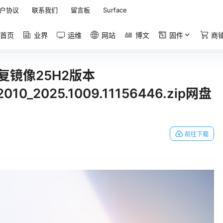
户协议
联系我们
留言板
Surface
首页
业界
运维
网站
博文
固件
商
方恢复镜像25H2版本
2010_2025.1009.11156446.zip网盘
前往下载