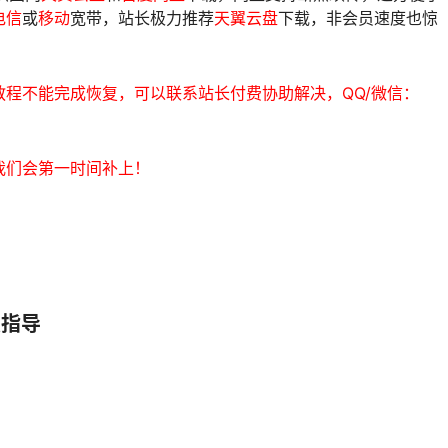
电信
或
移动
宽带，站长极力推荐
天翼云盘
下载，非会员速度也惊
程不能完成恢复，可以联系站长付费协助解决，QQ/微信：
我们会第一时间补上！
复指导