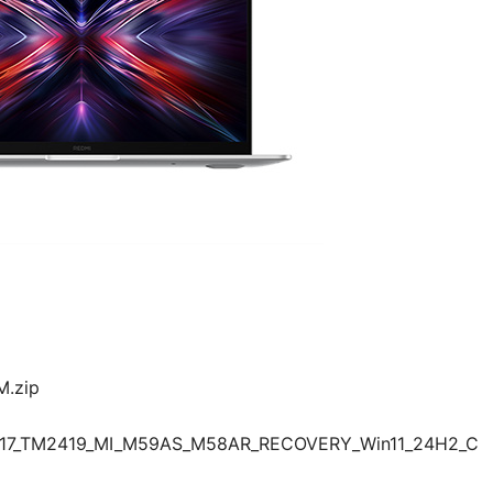
.zip
417_TM2419_MI_M59AS_M58AR_RECOVERY_Win11_24H2_C