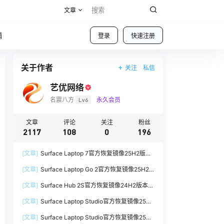
文章
铺
登录
快速注册
关于作者
关注
私信
艺优网络
名震八方
Lv6
永久会员
文章
评论
关注
粉丝
2117
108
0
196
[文章]
Surface Laptop 7官方恢复镜像25H2版本
SurfaceLaptop7_BMR_12010_2025.1009.12069
[文章]
Surface Laptop Go 2官方恢复镜像25H2
254.zip网盘下载
版本
[文章]
Surface Hub 2S官方恢复镜像24H2版本
SurfaceLaptopGo2_BMR_42032_2026.507.118
SurfaceHub3_BMR_155000_2026.420.1187014
98505.zip网盘下载
[文章]
Surface Laptop Studio官方恢复镜像25H2
7.zip网盘下载
版本
[文章]
Surface Laptop Studio官方恢复镜像25H2
SurfaceLaptopStudio_BMR_42032_2026.402.1