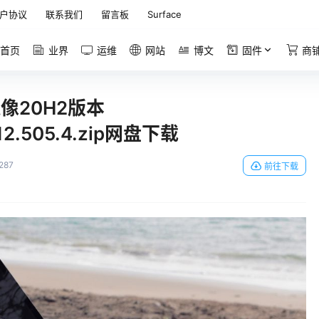
户协议
联系我们
留言板
Surface
首页
业界
运维
网站
博文
固件
商
复镜像20H2版本
_12.505.4.zip网盘下载
287
前往下载