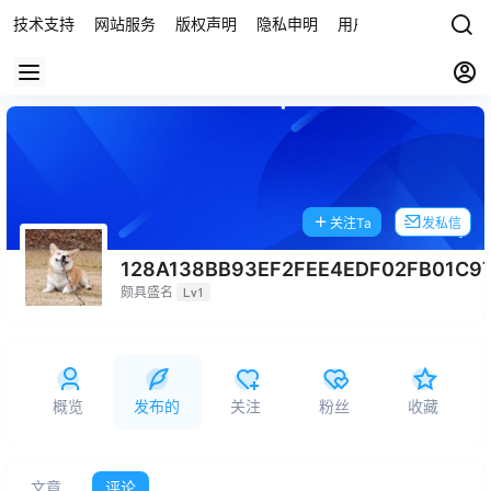
技术支持
网站服务
版权声明
隐私申明
用户协议
联系我们
关注Ta
发私信
128A138BB93EF2FEE4EDF02FB01C9
颇具盛名
Lv1
概览
发布的
关注
粉丝
收藏
文章
评论