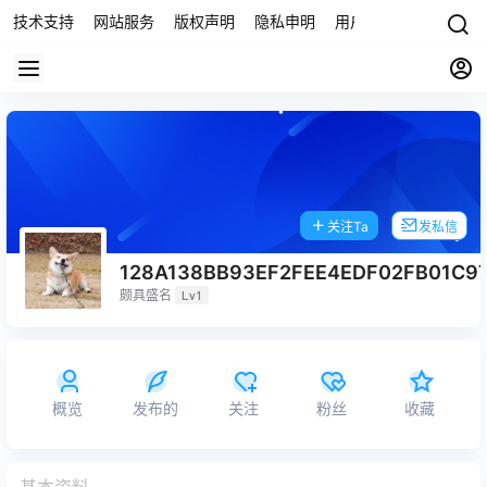
技术支持
网站服务
版权声明
隐私申明
用户协议
联系我们
关注Ta
发私信
128A138BB93EF2FEE4EDF02FB01C9
颇具盛名
Lv1
概览
发布的
关注
粉丝
收藏
基本资料