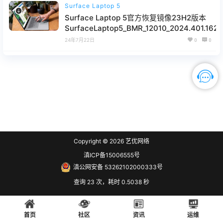
Surface Laptop 5
Surface Laptop 5官方恢复镜像23H2版本
SurfaceLaptop5_BMR_12010_2024.401.162.z
网盘下载
24年7月22日
0
0
Copyright © 2026
艺优网络
滇ICP备15006555号
滇公网安备 53262102000333号
查询 23 次，耗时 0.5038 秒
首页
社区
资讯
运维