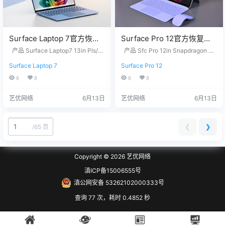
Surface Laptop 7官方恢复
Surface Pro 12官方恢复镜
镜像24H2版本
像25H2版本
产品 Surface Laptop7 13in Pls/1
产品 Sfc Pro 12in Snapdragon P/
SurfaceLaptop7_BMR_1201
6/256 - Windows 11 Home Version
SurfacePro12in1stEdwithS
16/512 - Windows 11 Home Versio
Surface Laptop 7
Surface Pro 12
24H2 Surface Laptop7 15in BSKU
n 25H2 没有找到您需要的文件？
0_2025.603.10570967.zip
napdragon_BMR_172010_2
- Windows 11 Home Version 24H2
请联系我们，提供您设备上的12位
0
0
0
0
网盘下载
026.129.11766857.zip网盘
Surface Laptop7 13in Eli/16/1TB -
产品序列号，我们为您下载。 QQ/
下载
Windows 11 Home Version 24H2
微信：3326686660 服务热线：151
艺优网络
6月13日
艺优网络
6月13日
…
87650007 站长推荐 1. 购买之前请
确认平板硬件无故障，镜像恢复等
任何问题请联系我…
❮
❯
/
65 页
Copyright © 2026
艺优网络
滇ICP备15006555号
滇公网安备 53262102000333号
查询 77 次，耗时 0.4852 秒