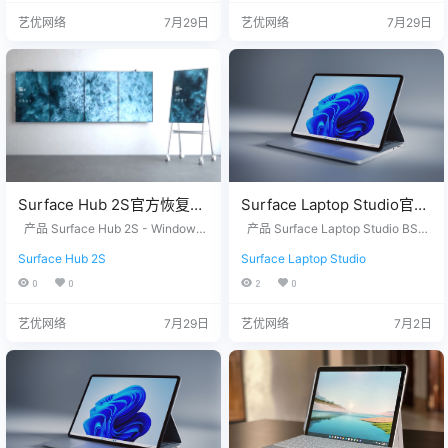
Windows 11 Home Version 25H2
们，提供您设备上的12位产品序列
艺优网络
7月29日
艺优网络
7月29日
…
号，我们为您下载。 QQ/微信：33
26686660 服务热线：151…
Surface Hub 2S官方恢复镜
Surface Laptop Studio官方
像24H2版本
恢复镜像25H2版本
产品 Surface Hub 2S - Windows
产品 Surface Laptop Studio BSK
SurfaceHub3_BMR_155000
11 IoT Enterprise with the Microso
SurfaceLaptopStudio_BMR
U - Windows 11 Home Version 25
Surface Hub 2S
Surface Laptop Studio
ft Teams Rooms on Windows expe
H2 没有找到您需要的文件？ 请联
_2026.420.11870147.zip网
_42032_2026.402.1174037
rience Version 24H2 没有找到您
系我们，提供您设备上的12位产品
0
0
2
0
盘下载
5.zip网盘下载
需要的文件？ 请联系我们，提供您
序列号，我们为您下载。 QQ/微
设备上的12位产品序列号，我们为
信：3326686660 服务热线：1518
艺优网络
7月29日
艺优网络
7月2日
您下载。 QQ/微信：3326686660
7650007 站长推荐 1. 购买之前请
服务热线：1518765000…
确认平板硬件无故障，镜像恢复等
任何问题请联系我们，服务包满…