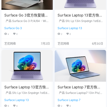
Surface Go 3官方恢复镜像
Surface Laptop 13官方恢复
25H2版本
镜像24H2版本
产品 Surface Go 3 P/4/64 - Wind
产品 Sfc Lp 13in Snpdrgn 1stEd
SurfaceGo3_BMR_12310_2
ows 11 Home in S Mode Version 2
SurfaceLaptop13in1stEdwi
P/16/512 - Windows 11 Home Vers
Surface Go 3
Surface Laptop 13
5H2 没有找到您需要的文件？ 请联
ion 25H2 没有找到您需要的文件？
026.407.11949418.zip网盘
thSnapdragon_BMR_12010
系我们，提供您设备上的12位产品
请联系我们，提供您设备上的12位
6
0
2
0
下载
_2026.127.11629989.zip网
序列号，我们为您下载。 QQ/微
产品序列号，我们为您下载。 QQ/
盘下载
信：3326686660 服务热线：1518
微信：3326686660 服务热线：151
艺优网络
7月2日
艺优网络
6月30日
7650007 站长推荐 1. 购买之前请
87650007 站长推荐 1. 购买之前请
确认平板硬件无故障，镜像恢复等
确认平板硬件无故障，镜像恢复等
任何问题请联系我们，服…
任何问题请联…
Surface Laptop 13官方恢复
Surface Laptop 7官方恢复
镜像24H2版本
镜像25H2版本
产品 Sfc Lp 13in Snpdrgn 1stEd
产品 Surface Laptop7 13in Pls/1
SurfaceLaptop13in1stEdwi
P/16/512 - Windows 11 Home Vers
SurfaceLaptop7_BMR_1201
6/256 - Windows 11 Home Version
Surface Laptop 13
Surface Laptop 7
ion 24H2 没有找到您需要的文
25H2 Surface Laptop7 15in BSKU
thSnapdragon_BMR_12010
0_2026.323.11815467.zip网
件？ 请联系我们，提供您设备上的1
- Windows 11 Home Version 25H2
5
0
2
0