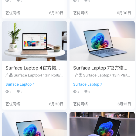
0
0
2
0
2.11949415.zip网盘下载
2.11949415.zip网盘下载
序列号，我们为您下载。 QQ/微
序列号，我们为您下载。 QQ/微
信：3326686660 服务热线：1518
信：3326686660 服务热线：1518
艺优网络
6月30日
艺优网络
6月30日
7650007 站长推荐 1. 购买之前请
7650007 站长推荐 1. 购买之前请
确认平板硬件无故障，镜像恢复等
确认平板硬件无故障，镜像恢复等
任何问题请联系我们，服务包满
任何问题请联系我们，服务包满
意。 2…
意。 2…
Surface Laptop 4官方恢复
Surface Laptop 7官方恢复
镜像25H2版本
镜像25H2版本
产品 Surface Laptop4 13in R5/8/2
产品 Surface Laptop7 13in Pls/1
SurfaceLaptop4-
56 - Windows 11 Home Version 25
SurfaceLaptop7_BMR_1201
6/256 - Windows 11 Home Version
Surface Laptop 4
Surface Laptop 7
H2 没有找到您需要的文件？ 请联
25H2 Surface Laptop7 15in BSKU
AMD_BMR_12010_2026.40
0_2025.1009.11156446.zip
系我们，提供您设备上的12位产品
- Windows 11 Home Version 25H2
8
0
4
0
2.11949415.zip网盘下载
网盘下载
序列号，我们为您下载。 QQ/微
Surface Laptop7 13in Eli/16/1TB -
信：3326686660 服务热线：1518
Windows 11 Home Version 25H2
艺优网络
6月30日
艺优网络
6月13日
7650007 站长推荐 1. 购买之前请
…
确认平板硬件无故障，镜像恢复等
任何问题请联系我们，服务包满
意。 2…