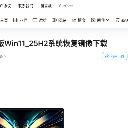
户协议
联系我们
留言板
Surface
首页
业界
运维
网站
博文
固件
商
26原版Win11_25H2系统恢复镜像下载
5
前往下载