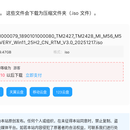
 这些文件会下载为压缩文件夹（.iso 文件）。
1000079_1890101000080_TM2427_TM2428_MI_M56_M5
VERY_Win11_25H2_CN_RTM_V3.0_20251217.iso
9.47GB
格式：
iso
的等级为
游客
10
以后下载
立即支付
盘
天翼云盘
移动云盘
123云盘
为本站原创发布。任何个人或组织，在未征得本站同意时，禁止复制、盗
类媒体平台。如若本站内容侵犯了原著者的合法权益，可联系我们进行处