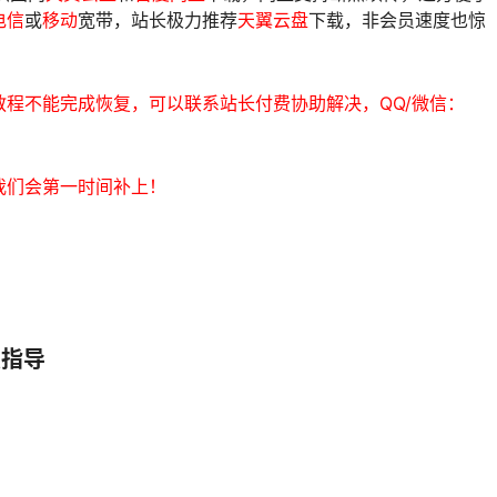
电信
或
移动
宽带，站长极力推荐
天翼云盘
下载，非会员速度也惊
程不能完成恢复，可以联系站长付费协助解决，QQ/微信：
我们会第一时间补上！
复指导