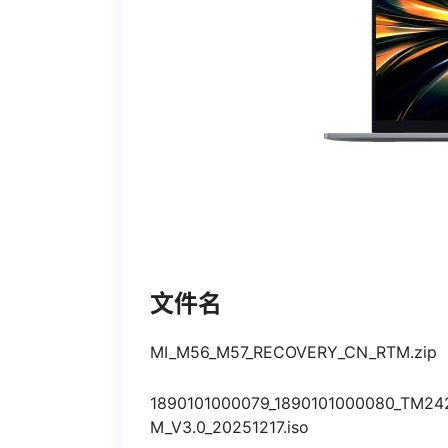
文件名
MI_M56_M57_RECOVERY_CN_RTM.zip
1890101000079_1890101000080_TM2
M_V3.0_20251217.iso