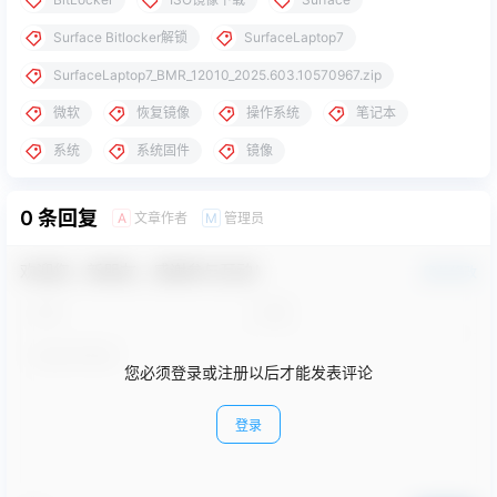
Surface Bitlocker解锁
SurfaceLaptop7
SurfaceLaptop7_BMR_12010_2025.603.10570967.zip
微软
恢复镜像
操作系统
笔记本
系统
系统固件
镜像
0 条回复
文章作者
管理员
A
M
欢迎您，新朋友，感谢参与互动！
确认修改
您必须登录或注册以后才能发表评论
登录