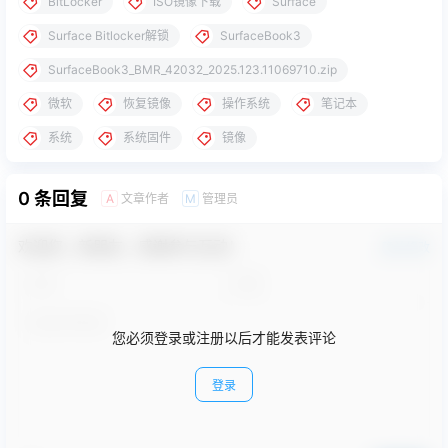
BitLocker
ISO镜像下载
Surface
Surface Bitlocker解锁
SurfaceBook3
SurfaceBook3_BMR_42032_2025.123.11069710.zip
微软
恢复镜像
操作系统
笔记本
系统
系统固件
镜像
0 条回复
文章作者
管理员
A
M
欢迎您，新朋友，感谢参与互动！
确认修改
您必须登录或注册以后才能发表评论
登录