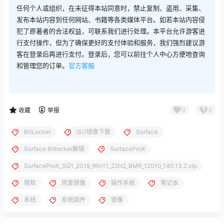
任何个人或组织，在未征得本站同意时，禁止复制、盗用、采集、
发布本站内容到任何网站、书籍等各类媒体平台。如若本站内容侵
犯了原著者的合法权益，可联系我们进行处理。本平台允许游客进
行支付操作，但为了确保更好的支付体验和服务，我们强烈建议游
客在登录后再进行支付。登录后，您可以前往个人中心方便地查询
和管理您的订单。
官方客服
0
0
收藏
举报
BitLocker
ISO镜像下载
Surface
Surface Bitlocker解锁
SurfaceProX
SurfaceProX_SQ1_2019_Win11_22H2_BMR_12010_140.13.2.zip
微软
恢复镜像
操作系统
笔记本
系统
系统固件
镜像