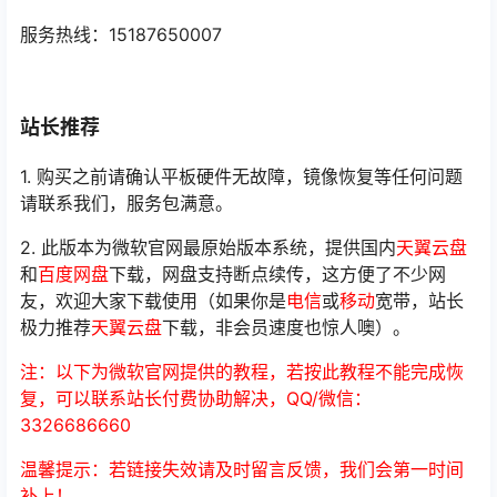
服务热线：15187650007
站长推荐
1. 购买之前请确认平板硬件无故障，镜像恢复等任何问题
请联系我们，服务包满意。
2. 此版本为微软官网最原始版本系统，提供国内
天翼云盘
和
百度网盘
下载，网盘支持断点续传，这方便了不少网
友，欢迎大家下载使用（如果你是
电信
或
移动
宽带，站长
极力推荐
天翼云盘
下载，非会员速度也惊人噢）。
注：以下为微软官网提供的教程，若按此教程不能完成恢
复，可以联系站长付费协助解决，QQ/微信：
3326686660
温馨提示：若链接失效请及时留言反馈，我们会第一时间
补上！