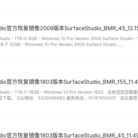
tudio官方恢复镜像2009版本SurfaceStudio_BMR_45_12.
dio - 1TB i5 8GB - Windows 10 Pro Version 2009 Surface Studio - 
TB i7 32GB - Windows 10 Pro Version 2009 Surface Studio…...
tudio官方恢复镜像1803版本SurfaceStudio_BMR_155_11.
Studio – 1TB i7 16GB – Windows 10 Pro Version 18
载。 QQ/微信：3326686660 服务热线：15187650007 站长
，服务包…...
tudio官方恢复镜像1803版本SurfaceStudio_BMR_45_11.