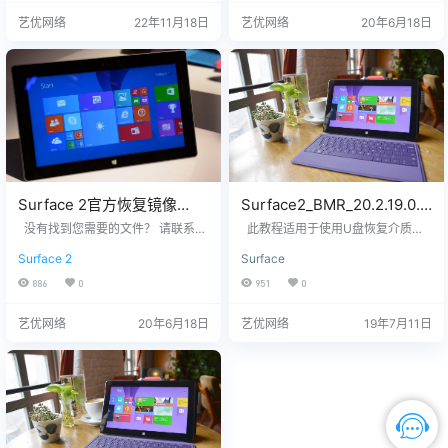
7650007 站长推荐 1. 购买之前请
硬件无故障，镜像恢复等任何问题
艺优网络
22年11月18日
艺优网络
20年6月18日
确认平板硬件无故障，镜像恢复等
请联系我们，服务包满意。 2. 此版
任何问题请联系我们，服务包满
本为微软官网最原始版本系统，提
意。 2. 此版本为微软官网最原始版
供国内天翼云盘和百度网盘下载，
本系统，提供国内…
网盘支持断点续传，这方便了不少
网友，欢迎大家下载使用（如果你…
Surface 2官方恢复镜像
Surface2_BMR_20.2.19.0.zi
Surface2_BMR_20.2.19.0.zi
p下载及恢复教程
没有找到您需要的文件？ 请联系我
此教程适用于使用U盘恢复介质来
p网盘下载
们，提供您设备上的12位产品序列
恢复Surface 2设备系统Surface2_B
Surface 2
Surface
号，我们为您下载。 QQ/微信：33
MR_20.2.19.0.zip U盘制作流程
26686660 服务热线：1518765000
大致两个步骤 一、制作U盘恢复介
886
0
951
0
7 站长推荐 1. 购买之前请确认平板
质 二、使用U盘恢复介质来恢复Surf
硬件无故障，镜像恢复等任何问题
ace设备Win 8系统Surface2_BMR_
艺优网络
20年6月18日
艺优网络
19年7月11日
请联系我们，服务包满意。 2. 此版
20.2.19.0.zip 一、制作U盘恢复介
本为微软官网最原始版本系统，提
质 下载适用于自己平板的恢复镜像
供国内天翼云盘和百度网盘下载，
文件，同型号同配置…
网盘支持断点续传，这方便了不少
网友，欢迎大家下载使用（如果你…