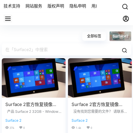
技术支持
网站服务
版权声明
隐私申明
用户协议
联系我们
全部标签
Surface2
Surface 2官方恢复镜像
Surface 2官方恢复镜像
Surface2_BMR_60.2.19.0.zi
Surface2_BMR_40.2.19.0.zi
产品 Surface 2 32GB - Windows
没有找到您需要的文件？ 请联系我
p网盘下载
RT 8.1 没有找到您需要的文件？ 请
p网盘下载
们，提供您设备上的12位产品序列
Surface 2
Surface 2
联系我们，提供您设备上的12位产
号，我们为您下载。 QQ/微信：33
品序列号，我们为您下载。 QQ/微
26686660 服务热线：1518765000
374
0
1.4k
0
信：3326686660 服务热线：1518
7 站长推荐 1. 购买之前请确认平板