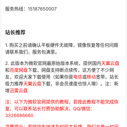
服务热线：15187650007
站长推荐
1. 购买之前请确认平板硬件无故障，镜像恢复等任何问题
请联系我们，服务包满意。
2. 此版本为微软官网最原始版本系统，提供国内
天翼云盘
和
百度网盘
下载，网盘支持断点续传，这方便了不少网
友，欢迎大家下载使用（如果你是
电信
或
移动
宽带，站长
极力推荐
天翼云盘
下载，非会员速度也惊人噢）。注：新
增
迅雷云盘
注：以下为微软官网提供的教程，若按此教程不能完成恢
复，可以联系站长付费协助解决，QQ/微信：
3326686660
温馨提示：若链接失效请及时留言反馈，我们会第一时间