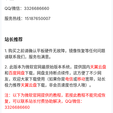
QQ/微信：3326686660
服务热线：15187650007
站长推荐
1. 购买之前请确认平板硬件无故障，镜像恢复等任何问题
请联系我们，服务包满意。
2. 此版本为微软官网最原始版本系统，提供国内
天翼云盘
和
百度网盘
下载，网盘支持断点续传，这方便了不少网
友，欢迎大家下载使用（如果你是
电信
或
移动
宽带，站长
极力推荐
天翼云盘
下载，非会员速度也惊人噢）。
注：以下为微软官网提供的教程，若按此教程不能完成恢
复，可以联系站长付费协助解决，QQ/微信：
3326686660