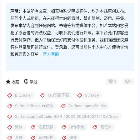
声明：
本站所有文章，如无特殊说明或标注，均为本站原创发布。
任何个人或组织，在未征得本站同意时，禁止复制、盗用、采集、
发布本站内容到任何网站、书籍等各类媒体平台。如若本站内容侵
犯了原著者的合法权益，可联系我们进行处理。本平台允许游客进
行支付操作，但为了确保更好的支付体验和服务，我们强烈建议游
客在登录后再进行支付。登录后，您可以前往个人中心方便地查询
和管理您的订单。
官方客服
0
0
收藏
举报
BitLocker
ISO镜像下载
Surface
Surface Bitlocker解锁
SurfaceLaptopStudio
SurfaceLaptopStudio_BMR_42032_2026.402.11740375.zip
微软
恢复镜像
操作系统
笔记本
系统
系统固件
镜像