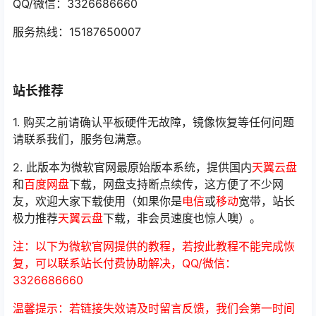
QQ/微信：3326686660
服务热线：15187650007
站长推荐
1. 购买之前请确认平板硬件无故障，镜像恢复等任何问题
请联系我们，服务包满意。
2. 此版本为微软官网最原始版本系统，提供国内
天翼云盘
和
百度网盘
下载，网盘支持断点续传，这方便了不少网
友，欢迎大家下载使用（如果你是
电信
或
移动
宽带，站长
极力推荐
天翼云盘
下载，非会员速度也惊人噢）。
注：以下为微软官网提供的教程，若按此教程不能完成恢
复，可以联系站长付费协助解决，QQ/微信：
3326686660
温馨提示：若链接失效请及时留言反馈，我们会第一时间