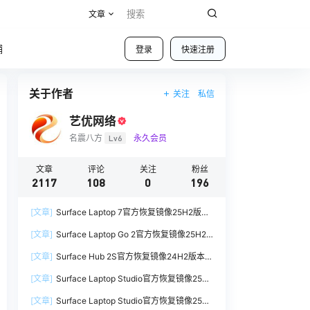
文章
铺
登录
快速注册
关于作者
关注
私信
艺优网络
名震八方
Lv6
永久会员
文章
评论
关注
粉丝
2117
108
0
196
[文章]
Surface Laptop 7官方恢复镜像25H2版本
SurfaceLaptop7_BMR_12010_2025.1009.12069
[文章]
Surface Laptop Go 2官方恢复镜像25H2
254.zip网盘下载
版本
[文章]
Surface Hub 2S官方恢复镜像24H2版本
SurfaceLaptopGo2_BMR_42032_2026.507.118
SurfaceHub3_BMR_155000_2026.420.1187014
98505.zip网盘下载
[文章]
Surface Laptop Studio官方恢复镜像25H2
7.zip网盘下载
版本
[文章]
Surface Laptop Studio官方恢复镜像25H2
SurfaceLaptopStudio_BMR_42032_2026.402.1