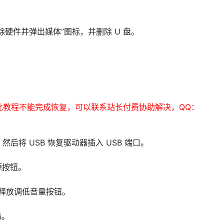
除硬件并弹出媒体”图标，并删除 U 盘。
此教程不能完成恢复，可以联系站长付费协助解决，QQ：
，然后将 USB 恢复驱动器插入 USB 端口。
源按钮。
徽标时，释放调低音量按钮。
局。