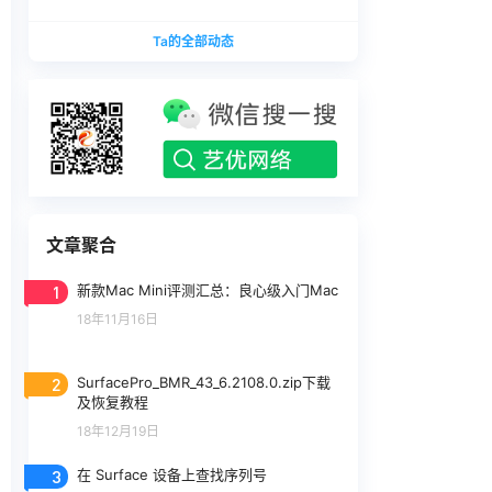
版本
1740375.zip网盘下载
SurfaceLaptopStudio_BMR_12010_2026.402.11
Ta的全部动态
740375.zip网盘下载
文章聚合
1
新款Mac Mini评测汇总：良心级入门Mac
18年11月16日
2
SurfacePro_BMR_43_6.2108.0.zip下载
及恢复教程
18年12月19日
3
在 Surface 设备上查找序列号