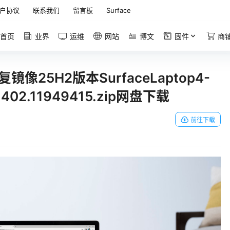
户协议
联系我们
留言板
Surface
首页
业界
运维
网站
博文
固件
商
恢复镜像25H2版本SurfaceLaptop4-
.402.11949415.zip网盘下载
前往下载