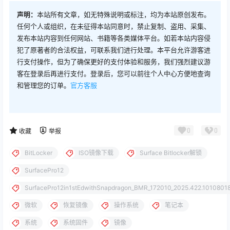
声明：
本站所有文章，如无特殊说明或标注，均为本站原创发布。
任何个人或组织，在未征得本站同意时，禁止复制、盗用、采集、
发布本站内容到任何网站、书籍等各类媒体平台。如若本站内容侵
犯了原著者的合法权益，可联系我们进行处理。本平台允许游客进
行支付操作，但为了确保更好的支付体验和服务，我们强烈建议游
客在登录后再进行支付。登录后，您可以前往个人中心方便地查询
和管理您的订单。
官方客服
0
0
收藏
举报
BitLocker
ISO镜像下载
Surface Bitlocker解锁
SurfacePro12
SurfacePro12in1stEdwithSnapdragon_BMR_172010_2025.422.10108018
微软
恢复镜像
操作系统
笔记本
系统
系统固件
镜像