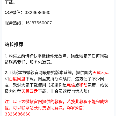
下载。
QQ/微信：3326686660
服务热线：15187650007
站长推荐
1. 购买之前请确认平板硬件无故障，镜像恢复等任何问题
请联系我们，服务包满意。
2. 此版本为微软官网最原始版本系统，提供国内
天翼云盘
和
百度网盘
下载，网盘支持断点续传，这方便了不少网
友，欢迎大家下载使用（如果你是
电信
或
移动
宽带，站长
极力推荐
天翼云盘
下载，非会员速度也惊人噢）。
注：以下为微软官网提供的教程，若按此教程不能完成恢
复，可以联系站长付费协助解决，QQ/微信：
3326686660